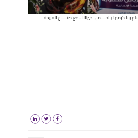
ام ربنا كرمها بالحــــمل اخيراااا .. مع صنــــاع الفررحة