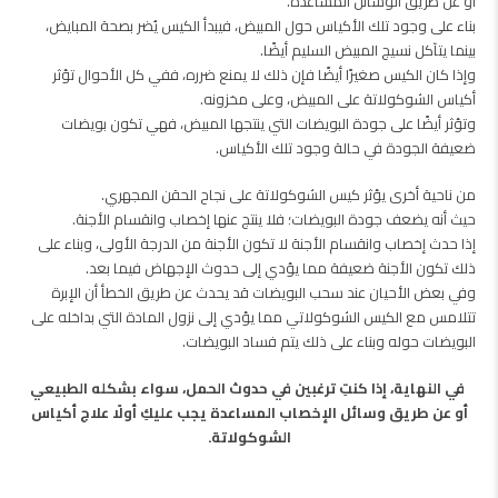
أو عن طريق الوسائل المساعدة.
بناء على وجود تلك الأكياس حول المبيض، فيبدأ الكيس يُضر بصحة المبايض،
بينما يتآكل نسيج المبيض السليم أيضًا.
وإذا كان الكيس صغيرًا أيضًا فإن ذلك لا يمنع ضرره، ففي كل الأحوال تؤثر
أكياس الشوكولاتة على المبيض، وعلى مخزونه.
وتؤثر أيضًا على جودة البويضات التي ينتجها المبيض، فهي تكون بويضات
ضعيفة الجودة في حالة وجود تلك الأكياس.
من ناحية أخرى يؤثر كيس الشوكولاتة على نجاح الحقن المجهري.
حيث أنه يضعف جودة البويضات؛ فلا ينتج عنها إخصاب وانقسام الأجنة.
إذا حدث إخصاب وانقسام الأجنة لا تكون الأجنة من الدرجة الأولى، وبناء على
ذلك تكون الأجنة ضعيفة مما يؤدي إلى حدوث الإجهاض فيما بعد.
وفي بعض الأحيان عند سحب البويضات قد يحدث عن طريق الخطأ أن الإبرة
تتلامس مع الكيس الشوكولاتي مما يؤدي إلى نزول المادة التي بداخله على
البويضات حوله وبناء على ذلك يتم فساد البويضات.
في النهاية، إذا كنتِ ترغبين في حدوث الحمل، سواء بشكله الطبيعي
أو عن طريق وسائل الإخصاب المساعدة يجب عليكِ أولًا علاج أكياس
الشوكولاتة.