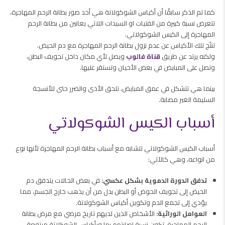
كما تم الذكر سابقًا أن أكياس الشوكولاتة هي أحد صور بطانة الرحم المهاجرة،
تتعرض نسبة كبيرة من الفتيات او السيدات اللاتي يعانين من بطانة الرحم
المهاجرة إلى الكيس الشوكولاتي.
تنتُج تلك الأكياس عن عدم نزول بطانة الرحم المهاجرة مع دم الحيض.
ولكنه يرتد عن طريق
قناة فالوب
ويصل لأي مكان داخل تجويف البطن،
وتصل على المبايض في بعض الأحيان وتستقر عليها.
بينما هي تتشكل في عمق المبايض، تلحق الأذى والضرر حتى للأنسجة
السليمة الغير مصابة.
أسباب الكيس الشوكولاتي
أسباب الكيس الشوكولاتي تتشابه مع أسباب بطانة الرحم المهاجرة لأنها نوع
من انواعه، وهي كالآتي:
تدفق الدورة الدموية بشكل عكسي:
في بعض الحالات يتدفق دم
الحيض إلى تجويف الحوض أو البطن بدل من أن يذهب خارج الجسم، مما
يؤدي إلى تجمع الدم وتكوين أكياس الشوكولاتة.
العوامل الوراثية:
الأشخاص الذين لديهم تاريخ مرضي مع مرض بطانة
الرحم المهاجرة، تكون نسبة إصابتهم بها وبأكياس الشوكلاتة مرتفعة.