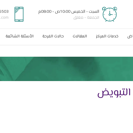
السبت - الخميس 10:00ص - 08:00م
6503
الجمعة - مغلق
r.com
اض
خدمات المركز
المقالات
حالات الفرحة
الأسئلة الشائعة
التبويض