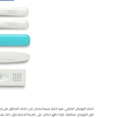
اختبار التبويض المنزلي هو اختبار بسيط يمكن من خلاله التحقق من وق
قبل التبويض مباشرة. فإذا ظهر خطان على شريط الاختبار فإن ذلك يشير إلى أن ا