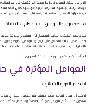
آلام في أسفل البطن: غالباً ما يحدث ألم خفيف في أحد الجانبين
زيادة الرغبة الجنسية: قد تزداد الرغبة الجنسية خلال هذه فترة 
درجة حرارة الجسم الأساسية: ترتفع قليلاً بعد التبويض كما ذك
تحديد موعد التبويض باستخدام تطبيقات ال
هناك بعض تطبيقات الهاتف المحمول التي تستخدم لمعرفة موعد التب
إدخال بعض البيانات للتطبيق مثل تاريخ أول يوم في الدورة وطول الد
تلك البيانات.ولك يجب عند استخدام تلك التطبيقات مراعاة دقة البيا
اقرأ أيضاً:
كيف تكون الدورة بعد الحقن المجهري
العوامل المؤثرة في ح
انتظام الدورة الشهرية
لا شك أن انتظام التبويض يجعل حساب أيام التبويض أسهل. إذ يحدث ا
سيكون حساب أيام التبويض فيها أكثر تعقيداً. وستضطر المرأ