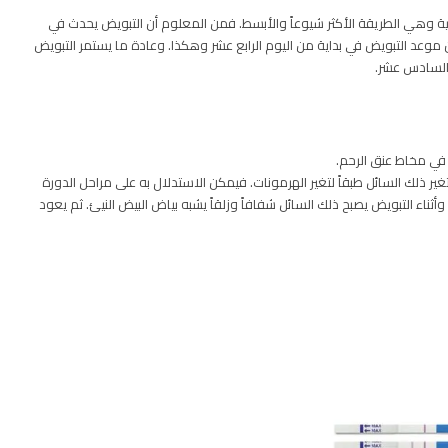
رية وهي الطريقة الأكثر شيوعاً والأبسط. فمن المعلوم أن التبويض يحدث في
شهرية. فإذا كانت مدة الدورة الشهرية 28 يوماً كان موعد التبويض في بداية من اليوم الرابع عشر وهكذا. وعادة ما يستمر التبويض
م السادس عشر.
في مخاط عنق الرحم.
ر ذلك السائل طبقاً لتغير الهرمونات. فيمكن الاستدلال به على مراحل الدورة
أثناء التبويض يصبح ذلك السائل شفافاً وزلقاً يشبه بياض البيض النيئ. ثم يعود