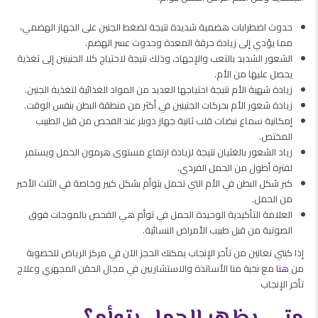
حدوث اضطرابات هضمية شديدة نتيجة لضغط الجنين على الجهاز الهضمي،
مما يؤدي إلى زيادة حرقة المعدة وحدوث عسر الهضم.
الشعور الشديد بالتعب والإجهاد، وذلك نتيجة لاحتياج كلا الجنينين إلى تغذية
يحصل عليها من الأم.
زيادة شهية الأم نتيجة احتياجها العديد من المواد الغذائية لتغذية الجنين.
زيادة شعور الأم بحركات الجنينين في أكثر من منطقة البطن بنفس الوقت.
إمكانية سماع نبضات قلب ثانية جهاز دوبلر عند الفحص من قبل الطبيب
المختص.
زياد الشعور بالغثيان نتيجة لزيادة ارتفاع مستوى هرمون الحمل ويستمر
لفترة أطول من الحمل الفردي.
كبر شكل البطن في الأم التي تحمل بتوأم بشكل كبير وخاصة في الثلث الأخير
من الحمل.
العلامة التأكيدية الوحيدة الحمل في توأم هي الفحص بالموجات فوق
الصوتية من قبل طبيب الأمراض النسائية.
إذا كنتي تعانين من تأخر الإنجاب يمكنك الحجز الآن في مركز الرياض للخصوبة
من
هنا
مع نخبة منا الأساتذة والاستشاريين في مجال الحقن المجهري وعلاج
تأخر الإنجاب