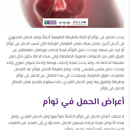
يحدث الحمل فى توأم أو ثلاثة بالطريقة الطبيعية أحياناً، وبعد الحقن المجهري
فى أحيان أخرى. ولكن هناك بعض العوامل الوراثية التي تسبب الحمل في توأم
أو تزيد من نسبته. ويحدث حمل التوأم نتيجة إخصاب بويضتين منفصلتين عن
طريق اثنين من الحيوانات المنوية المنفصلة وفي هذه الحالة يكون لكل جنين
مشيمة الخاصة بك. وقد يحدث نتيجة إخصاب بويضة واحدة بحيوان منوي واحد
ويحدث حمل بكيس مشيمي واحد. ويتم معرفة
ا
لحمل بتوأم عند الفحص
بالموجات فوق الصوتية. وسنتحدث في هذا المقال عن الحمل في توأم
وطريقة والفرق بينه وبين الحمل الفردي، كما سنقوم بتقديم بعض النصائح
للحمل في توأم.
أعراض الحمل في توأم
لا تختلف أعراض الحمل في توأم اختلافاً كبيراً بينها وبين الحمل الفردي، وتنتج
هذه الأعراض نتيجة لزيادة هرمون الحمل، مما يؤدي إلى العديد من التغيرات
الجسدية ومن أهم أعراض الحمل بتوأم: