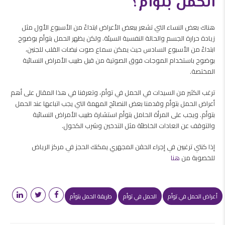
الحمل بتوأم؟
هناك بعض النساء التي تشعر ببعض الأعراض ابتداءً من الأسبوع الأول مثل
زيادة حرارة الجسم والحالة النفسية السيئة. ولكن يظهر الحمل بتوأم بوضوح
ابتداءً من الأسبوع السادس حيث يمكن سماع صوت نبضات القلب للجنين،
بوضوح باستخدام الموجات فوق الصوتية من قبل طبيب الأمراض النسائية
المختصة.
ترغب الكثير من السيدات في الحمل في توأم، وتعرفنا في هذا المقال على أهم
أعراض الحمل بتوأم وقدمنا بعض النصائح المهمة التي يجب اتباعها عند الحمل
بتوأم. ويجب على المرأة الحامل بتوأم استشارة طبيب الأمراض النسائية
والتوقف عن العادات الخاطئة مثل التدخين وشرب الكحول.
إذا كنتي ترغبين في إجراء الحقن المجهري يمكنك الحجز في مركز الرياض
للخصوبة من
هنا
أعراض الحمل في توأم
الحمل في توأم
طريقة الحمل بتوأم