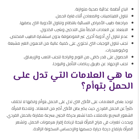
اتباع أنظمة غذائية صحية متوازنة.
تناول الفيتامينات والمعادن أثناء فترة الحمل.
مراجعة طبيب الأمراض النسائية بانتظام وتناول الأدوية التي يصفها.
الابتعاد عن العادات الخطأ مثل التدخين وشرب الكحول.
عدم تناول أي أدوية أخرى غير الموصوفة بدون استشارة الطبيب المختص.
تجنب تناول الوجبات التي تحتوي على كمية عالية من الدهون الغير مشبعة
وكربوهيدرات.
الحصول على قدر كافي من النوم والراحة لتجنب التعب والإرهاق.
تجنب الإجهاد عن طريق رياضات التأمل واليوجا.
ما هي العلامات التي تدل على
الحمل بتوأم؟
توجد بعض العلامات على الأنثى التي تدل على الحمل بتوأم ولكنها لا تختلف
كثيراً عن الحمل الفردي حيث يكبر بطن الأنثى أكبر من المعتاد. وتلاحظ المرأة
الشعور السريع بالامتلاء كما تشعر بحركة الجنين بسرعة مقارنة بالحمل الفردي.
ويحدث تغيرات في مزاج المرأة نتيجة لزيادة إفراز هرمونات الحمل. وتشعر
المرأة بارتفاع درجة حرارة جسمها والإحساس السخونة الزائدة.