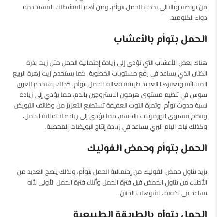
من بويضة وبالتالي يحدث الحمل بتوأم، ومن أهم المنشطات المستخدمة
دواء الكلوميد.
الحمل بتوأم بالأعشاب
هناك بعض الأعشاب التي تؤدي إلى زيادة إحتمالية الحمل مثل زيت بذرة
الكتان الذي يساعد في رفع مستويات الخصوبة. كما يستخدم زيت زهرة الربيع
المسائية ويعتبرها العديد طريقة فعالة للحمل بتوأم. كذلك يستخدم العرق
سوس في تنظيم مستوى هرمون الاستروجين بالدم، مما يؤدي إلى زيادة
نسبة حدوث توأم. وثمرة التوت العفيفة تستطيع التعزيز من وظائف التبويض
وتنظم مستوى الهرمونات بالجسم، مما يؤدي إلى زيادة احتمالية الحمل.
وكذلك نبات اليام البري يساعد في زيادة إنتاج البويضات المخصبة.
الحمل بتوأم وحمض الفوليك
يزيد تناول حمض الفوليك من إحتمالية الحمل بتوأم، ولذلك ينصح العديد من
الأطباء من تناول الحمض قبل فترة الحمل وأثناء فترة الحمل الأولى لأنه
يساعد في تخفيف تشوهات الجنين.
الحمل بتوأم بالطريقة الطبيعية