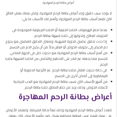
أعراض بطانة الرحم المهاجرة
لا يوجد سبب دقيق وراء أعراض بطانة الرحم المهاجرة. ولكن هناك بعض النتائج
التي تفسر أسباب بطانة الرحم المهاجرة، وأهم تلك الأسباب ما يلي:
عندما تحفز الهرمونات الخلايا الجنينية أو الخلايا البريتونية الموجودة في
التجويف البطني وتحولها إلى خلايا شبيهة ببطانة الرحم.
إذا حدث تدفق عكسي للدورة الشهرية، ومعنى التدفق العكسي هو رجوع
دم الحيض إلى تجويف الحوض أو البطن بدلاً من أن يخرج الدم من الجسم.
من أهم أسباب بطانة الرحم المهاجرة هو حدوث خلل في الجهاز المناعي
للجسم مما يجعله غير قادر على التحطيم والتخلص من الخلايا الشبيهة بخلايا
الرحم.
في حالة حدوث انتقال لخلايا بطانة الرحم عبر الأوعية الدموية أو
الليمفاوية إلى أماكن أخرى في الجسم.
من أشهر الأسباب التي تسبب بطانة الرحم المهاجرة هو الندب الجراحية
لأعضاء الحوض. وذلك يزيد من خطر التصاق خلايا بطانة الرحم.
أعراض بطانة الرحم المهاجرة
تتعدد أعراض بطانة الرحم المهاجرة وذلك تبعاً لحالة المريضة. وتعتمد الأعراض
على عمق انتشار غرس البطانة ومكانها بشكل كبير. وأهم الأعراض التي يعانين