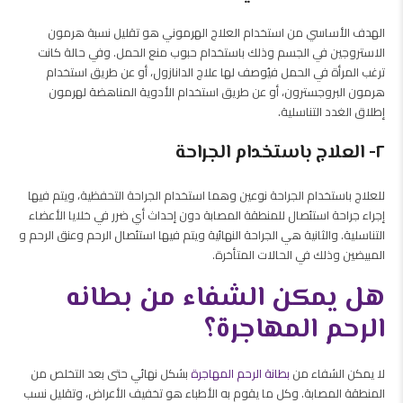
الهدف الأساسي من استخدام العلاج الهرموني هو تقليل نسبة هرمون
الاستروجين في الجسم وذلك باستخدام حبوب منع الحمل. وفي حالة كانت
ترغب المرأة في الحمل فيُوصف لها علاج الدانازول، أو عن طريق استخدام
هرمون البروجسترون، أو عن طريق استخدام الأدوية المناهضة لهرمون
إطلاق الغدد التناسلية.
٢- العلاج باستخدام الجراحة
للعلاج باستخدام الجراحة نوعين وهما استخدام الجراحة التحفظية، ويتم فيها
إجراء جراحة استئصال للمنطقة المصابة دون إحداث أي ضرر في خلايا الأعضاء
التناسلية. والثانية هي الجراحة النهائية ويتم فيها استئصال الرحم وعنق الرحم و
المبيضين وذلك في الحالات المتأخرة.
هل يمكن الشفاء من بطانه
الرحم المهاجرة؟
لا يمكن الشفاء من
بطانة الرحم المهاجرة
بشكل نهائي حتى بعد التخلص من
المنطقة المصابة. وكل ما يقوم به الأطباء هو تخفيف الأعراض، وتقليل نسب