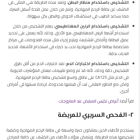
التشخيص باستخدام منظار البطن:
وتعد هذه الطريقة هي المثلى في
الكشف عن بطانة الرحم المهاجرة. وتتم من خلال عمل فتحة أسفل السرة،
مما يساعد الطبيب في استكشاف الحوض والبطن بكل سهولة.
التشخيص باستخدام الرنين المغناطيسي:
يعتبر التشخيص من خلال
استخدام أشعة الرنين المغناطيسي هو الأدق. وذلك لأنه يعمل على تحديد
عمق البطانة وأماكن انتشارها، ويلزم إجراء مثل هذه الفحوصات في مراكز
متخصصة ببطانة الرحم المهاجرة تحت يد خبراء في استخدام الأشعة، لتحديد
الندبات بدقة.
التشخيص باستخدام اختبارات الدم:
تعد اختبارات الدم من أقل طرق
التشخيص دقة وذلك. لأنه قد تم وضع تقييمات لبعض المؤشرات الحيوية
في الدم مثل CA125 على نطاق واسع لتشخيص بطانة الرحم المهاجرة.
ولكن مع التطور العلمي ثبت أن قيمتها محدودة، لزيادة نسبتها في أمراض
أخرى.
اقرأ أيضا:
أعراض تكيس المبايض عند المتزوجات
٢- الفحص السريري للمريضة
يستخدم الأطباء الذين يمتلكون خبرة واسعة في بطانة الرحم المهاجرة وكيفية
تشخيصها هذه الطريقة. ويتمكن هؤلاء الأطباء من الكشف عن كافة المراحل