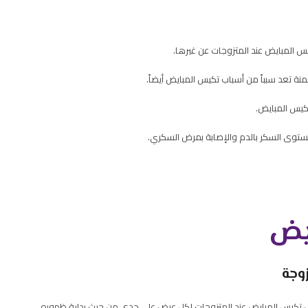
س المبايض عند المتزوجات عن غيرها.
نة تعد سبباً من أسباب تكيس المبايض أيضاً.
كيس المبايض.
توى السكر بالدم والإصابة بمرض السكري.​
يض
وجة
اض تكيس المبايض عند المتزوجات لكل عرض على حدى من حيث بداية ظهوره،