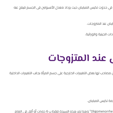
ً في حدوث تكيس المبايض حيث يزداد معدل الأنسولين فى الجسم فينتج عنه
يض عند المتزوجات.
 الجينية والوراثية.
عند المتزوجات
صاحب لها بعض التغييرات الخارجية على جسم المرأة بجانب التغييرات الداخلية
زمة تكيس المبايض.
وتكون الفترة بين الدورتين أكثر من 35 يوم، وتُعرف هذه الحالة ب “Oligomenorrhea” وهنا تمر هذه السيدة فقط ب 6 دورات أو أقل في العام