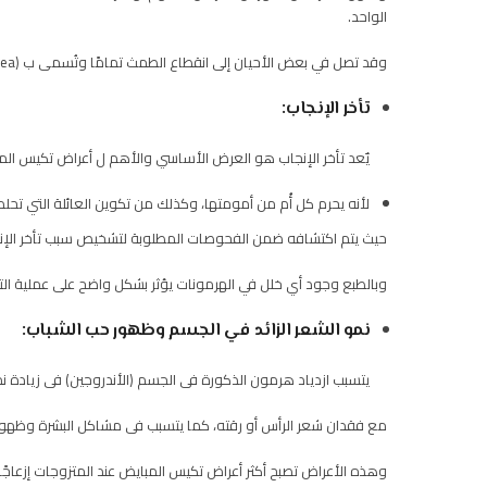
الواحد.
وقد تصل في بعض الأحيان إلى انقطاع الطمث تمامًا وتُسمى ب (Amenorrhea).
تأخر الإنجاب:
يٌعد تأخر الإنجاب هو العرض الأساسي والأهم ل أعراض تكيس المب
لأنه يحرم كل أُم من أمومتها، وكذلك من تكوين العائلة التي تحلم 
حيث يتم اكتشافه ضمن الفحوصات المطلوبة لتشخيص سبب تأخر الإ
وبالطبع وجود أي خلل في الهرمونات يؤثر بشكل واضح على عملية الت
نمو الشعر الزائد في الجسم وظهور حب الشباب:
يتسبب ازدياد هرمون الذكورة فى الجسم (الأندروجين) فى زيادة ن
مع فقدان شعر الرأس أو رقته، كما يتسبب فى مشاكل البشرة وظهور
وهذه الأعراض تصبح أكثر أعراض تكيس المبايض عند المتزوجات إزعاجًا 