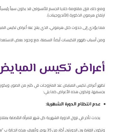
ومع ذلك فإن مقاومة خلايا الجسم للأنسولين قد يكون سبباً رئيسيا
ارتفاع هرمون الذكورة (الأندروجينات).
مما يؤدي إلى حدوث خلل هرموني، الذي ينتج عنه أعراض تكيس المبا
ومن أسباب ظهور التكيسات أيضاً: السمنة، مع وجود بعض الاستعدادات
أعراض تكيس المبايض 
تظهر أعراض تكيس المبايض عند المتزوجات في كثير من الصور، ويكون م
بجسمها، وتكون هذه الأعراض كما يلي:
عدم انتظام الدورة الشهرية:
يحدث تأخر في نزول الدورة الشهرية كل شهر للمرأة المُصابة بمتلا