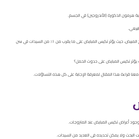
ة هرمون الذكورة (الأندروجين) في الجسم.
بيعي.
وينتج عن ذلك تجمع تكيسات صغيرة الحجم (حوالي ٨ مم) تحت سطح المبيض، حيث يؤثر تكيس المبايض على ما يقرب من ١٠٪ من السيدات في سن
 يؤثر تكيس المبايض على حدوث الحمل؟
ا قراءة هذا المقال لمعرفة الإجابة على كل هذه التساؤلات.
ض
جود أعراض تكيس المبايض عند المتزوجات.
ت البحث ولا يمكن تحديده فى العديد من السيدات.