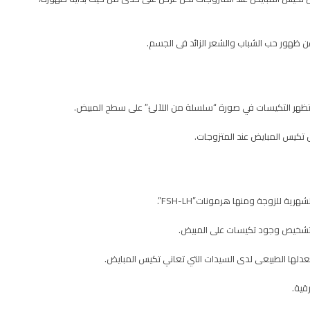
ن ظهور حب الشباب والشعر الزائد فى الجسم.​
كيس المبايض عند المتزوجات.
رية للزوجة ومنها هرمونات”FSH-LH”.
 تشخيص وجود تكيسات على المبيض.
عدلها الطبيعى لدى السيدات التي تعاني تكيس المبايض.
قية.