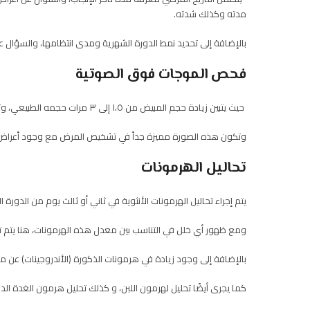
مدته وكذلك شدته.
بالإضافة إلى تحديد نمط الدورة الشهرية ومدى انتظامها، والسؤال ع
فحص الموجات فوق الصوتية
حيث يتبين زيادة حجم المبيض من ١،٥ إلى ٣ مرات حجمه الطبيعي، وتظهر التكيسات في صورة “سلسلة من اللآلئ” على سطح المبيض.
وتكون هذه الصورة مميزة جداً في تشخيص المرض مع وجود أعراض ت
تحاليل الهرمونات
يتم إجراء تحاليل الهرمونات الأنثوية في ثاني أو ثالث يوم من الدورة الشه
ومع ظهور أي خلل في التناسب بين معدل هذه الهرمونات، هنا يتم
بالإضافة إلى وجود زيادة في هرمونات الذكورة (الأندروجينات) عن م
كما يجرى أيضًا تحليل لهرمون اللبن، و كذلك تحليل هرمون الغدة الدر