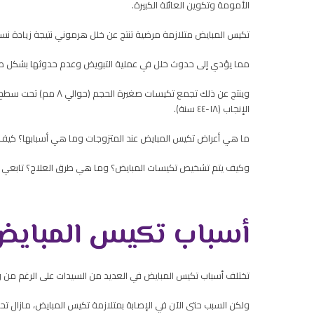
الأمومة وتكوين العائلة الكبيرة.
تكيس المبايض متلازمة مرضية تنتج عن خلل هرموني نتيجة زيادة نسب
مما يؤدي إلى حدوث خلل في عملية التبويض وعدم حدوثها بشكل ط
الإنجاب (١٨-٤٤ سنة).
ما هي أعراض تكيس المبايض عند المتزوجات وما هي أسبابها؟ كيف
وكيف يتم تشخيص تكيسات المبايض؟ وما هي طرق العلاج؟ تابعي معن
أسباب تكيس المباي
تختلف أسباب تكيس المبايض في العديد من السيدات على الرغم من و
ولكن السبب حتى الآن في الإصابة بمتلازمة تكيس المبايض، مازال تح