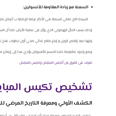
السمنة مع زيادة المقاومة للأنسولين:
السيدة التي تعاني السمنة هي الأكثر عرضة للإصابة ب أعراض تكي
وذلك بسبب الخللّ الهرموني الذي يؤثر على عملية الأيض، كما أن السم
ولهذا يعد إنقاص الوزن و إتباع نظام غذائي صحي أول خطوات علاج ت
ومع وجود مقاومة خلايا الجسم للأنسولين يؤدي هذا إلى إرتفاع مس
تعرف على الفرق بين أكياس المبايض وتكيس المبايض
تشخيص تكيس المبا
الكشف الأولي ومعرفة التاريخ المرضي للز
يتضمن التاريخ المرضي معرفة مدة تأخر الإنجاب، والسؤال عن أعر