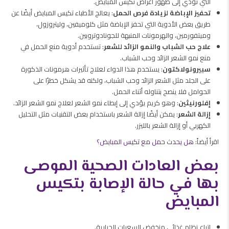
التي تؤدي إلى ظهور أعراض تكيس المبايض.
تحفيز الإباضة لزيادة فرص الحمل
: يعالج الأطباء تكيس المبايض أيضًا عن
طريق بعض الأدوية التي تحفز الإباضة مثل كلوميفين، وليتروزول،
وميتفورمين، والهرمونات المنبهة للجونادوتروبين.
علاج حب الشباب والنمو الزائد للشعر
: تستخدم أدوية منع الحمل في
منع نمو الشعر الزائد وحب الشباب.
سبيرونولاكتون
: يستخدم هذا الدواء لعلاج تأثيرات هرمونات الذكورة
على الجلد مثل الشعر الزائد وحب الشباب، ولكنه قد يشكل خطرًا على
الحوامل فلا ينصح بتناوله أثناء الحمل.
إفلورنيثين
: وهو كريم يؤدي إلى إبطاء نمو الشعر لعلاج نمو الشعر الزائد.
إزالة الشعر
: يمكن أيضًا إزالة الشعر باستخدام بعض التقنيات مثل التحليل
الكهربي أو إزالة الشعر بالليزر.
اقرأ أيضاً:
هل يحدث حمل مع تكيس المبايض؟
بعض العادات الصحية الموصى
بها في حالة الإصابة بتكيس
المبايض
اتباع نظام غذائي منخفض السعرات الحرارية.