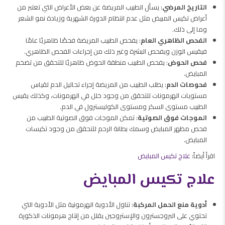
التاريخ المرضي
: يسأل الطبيب المريضة عن بعض الأعراض التي تعتبر من
أعراض تكيس المبيض مثل عدم انتظام الدورة الشهرية وزيادة نمو الشعر
وما إلى ذلك.
الفحص الظاهري العام
: يفحص الطبيب المريضة فحصًا ظاهريًا عامًا
فيقيس الوزن ويفحص البشرة وغير ذلك من إجراءات الفحص الظاهري.
فحص الحوض
: يفحص الطبيب منطقة الحوض ظاهريًا للتحقق من تضخم
المبايض.
فحوصات الدم
: يطلب الطبيب من المريضة إجراء تحاليل الدم لقياس
مستويات الهرمونات للتحقق من وجود خلل في الهرمونات، وكذلك يقيس
الطبيب مستوى السكر ومستوى الكوليسترول في الدم.
الموجات فوق الصوتية
: تمكن الموجات فوق الصوتية الطبيب من
فحص مظهر المبايض وسمك بطانة الرحم للتحقق من وجود تكيسات
المبايض.
اقرأ أيضاً:
علاج تكيس المبايض
علاج تكيس المبايض
أدوية منع الحمل المركبة
: تناول الأدوية الهرمونية مثل الأدوية التي
تحتوي على البروجسترون والإستروجين يقلل من إنتاج هرمونات الذكورة