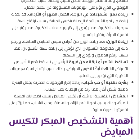
منتظم، وقد لا تنضج البويضة بشكل سليم. وكذلك بسبب الاضطراب
الهرموني الذي يؤثر على الهرمونات المسؤولة عن تنظيم الحمل.
زيادة نمو الشعرعادة في الوجه، الصدر، الظهر أو الأرداف
: قد تحدث
زيادة في نمو الشعر نتيجة للإصابة بتكيس المبايض بسبب ارتفاع نسبة
هرمونات الذكورة. مما يؤدي إلى ظهور علامات الذكورة، مما يؤثر على
نفسية المرأة وثقتها بنفسها.
زيادة الوزن
: تعد زيادة الوزن من أعراض تكيس المبايض الشائعة، ويرجع
ذلك إلى مقاومة الأنسولين التي تؤدي إلى زيادة نسبة الأنسولين، مما
يسبب تراكم الدهون ويؤدي إلى السمنة.
تساقط الشعر أو ترققه من فروة الرأس
: إن تساقط شعر الرأس من
الأعراض الشائعة أيضًا لتكيس المبايض، وذلك بسبب ارتفاع نسبة هرمونات
الذكورة التي تؤدي إلى الصلع.
بشرة دهنية أو حب شباب
: زيادة إفراز الهرمونات الذكرية يجعل البشرة
دهنية بشكل أكبر، مما يزيد من الإصابة بحب الشباب.
المشاكل النفسية
: لا شك أن تكيس المبايض يسبب اضطرابات نفسية
للمرأة، وذلك بسبب نمو الشعر الزائد، والسمنة، وحب الشباب، مما يؤثر على
نفسيتها بصورة سلبية.
أهمية التشخيص المبكر لتكيس
المبايض