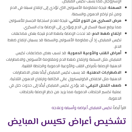
الإستروجين مما يسبب تكيس المبايض.
السمنة
: نتيجة لمقاومة الأنسولين التي تؤدي إلى ارتفاع نسبته في الدم
ومن ثم تراكم الدهون والسمنة.
مرض السكري من النوع الثاني
: نتيجة لعدم استجابة الجسم للأنسولين
مما يرفع نسبة السكر في الدم ويؤدي إلى الإصابة بداء السكري.
ارتفاع ضغط الدم
: قد تحدث الإصابة بضغط الدم نتيجة بعض مضاعفات
تكيس المبايض، إذ أن مقاومة الأنسولين والسمنة قد يسببان ارتفاع ضغط
الدم.
أمراض القلب والأوعية الدموية
: قد تسبب بعض مضاعفات تكيس
المبايض مثل السمنة وارتفاع ضغط الدم ومقاومة الأنسولين والاضطرابات
الدهنية الإصابة بأمراض القلب والأوعية الدموية والجلطة القلبية.
الاضطرابات الدهنية
: قد يسبب تكيس المبايض أيضًا بعض الاضطرابات
الدهنية مثل انخفاض الكوليسترول عالي الكثافة وارتفاع الدهون الثلاثية.
ضعف التحلل الليفي
: قد يؤدي تكيس المبايض أيضًا إلى حدوث خلل في
عملية تكسير الجلطات الدموية مما يزيد من خطر الإصابة بالجلطات
الدموية.
اقرأ أيضاً:
تكيس المبايض أعراضه وأسبابه وعلاجه
تشخيص أعراض تكيس المبايض