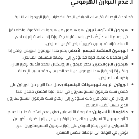
1. عدم التوازن الهرموني
قد تحدث الإصابة بتكيسات المبايض نتيجة لاضطراب إفراز الهرمونات التالية:
هرمون التستوستيرون
: هو هرمون من هرمونات الذكورة، ولكنه يفرز
في جسم النساء أيضًا، لكن بنسب قليلة جدًا. وإذا زادت نسبة إفرازه لدى
النساء، فإنه قد يسبب ظهور أعراض تكيس المبايض.
الهرمون المنشط للجسم الأصفر
: يحفز هذا الهرمون التبويض، ولكن إذا
أفرز بمعدلات عالية، فإنه قد يؤدي إلى الإصابة بتكيسات المبايض.
هرمون البرولاكتين
: يحفز هرمون البرولاكتين الغدد الثديية لإفراز اللبن،
ولكن إذا زاد إفراز هذا الهرمون عن الحد الطبيعي، فقد يسبب الإصابة
بتكيسات المبايض.
البروتين الرابط للهرمونات الجنسية
: يعمل هذا النوع من البروتين على
خفض نسبة هرمون التستوستيرون في الدم. فإذا انخفض معدل هذا
البروتين في الدم، فإن ذلك سيؤدي إلى ارتفاع نسبة هرمون التستوستيرون
الذي يسبب تكيس المبايض.
مقاومة الأنسولين
: مقاومة الأنسولين تعني عدم استجابة خلايا الجسم
لتأثير هرمون الأنسولين. وذلك يحفز البنكرياس على إفراز كميات أكبر من
الأنسولين، والذي يحفز المبيض على إفراز هرمون التستوستيرون الذي
يؤدي في النهاية إلى الإصابة بتكيس المبيض.