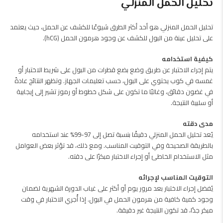
تحليل الحمل المنزلي
تحليل الحمل المنزلي هو أحد أكثر الطرق شيوعًا للكشف عن الحمل، حيث يعتمد
على تحليل عينة من البول للكشف عن وجود هرمون الحمل (hCG).
كيفية استخدامه
يتم إجراء الاختبار عن طريق وضع بضع قطرات من البول على شريط الاختبار أو
غمسه في كوب يحتوي على البول، حسب تعليمات الجهاز. وتظهر النتائج عادةً
في غضون دقائق، وغالبًا ما تكون على شكل خطوط أو رموز تشير إلى إيجابية
أو سلبية النتيجة.
مدى دقته
يُعد تحليل الحمل المنزلي دقيقًا بنسبة تصل إلى 97-99% عند استخدامه
بالطريقة الصحيحة وفي التوقيت المناسب. ومع ذلك، قد تؤثر بعض العوامل
مثل الاستخدام الخاطئ أو إجراء الاختبار مبكرًا على دقته.
التوقيت المناسب لإجرائه
يُفضل إجراء الاختبار بعد مرور يوم أو أكثر على غياب الدورة الشهرية لضمان
وجود كمية كافية من هرمون الحمل في البول. إذا أُجري الاختبار في وقت
مبكر جدًا، قد تكون النتيجة غير دقيقة.