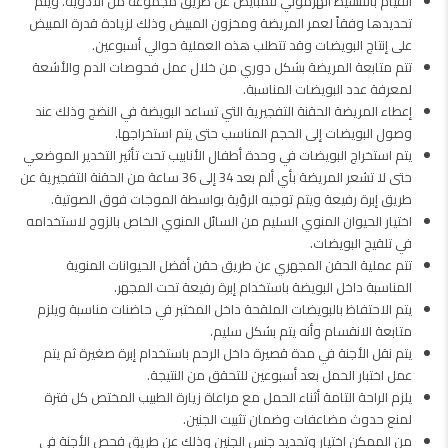
القيام بالتنشيط الهرموني للمبايض عن طريق مجموعة من الأدوية. ويتم
تحديدها وفقاً لعمر المريضة ومخزون المبيض وذلك لزيادة قدرة المبيض
على إنتاج البويضات وقد تتطلب هذه العملية حوالي أسبوعين.
تتم متابعة المريضة بشكل دوري من خلال عمل فحوصات الدم والأشعة
لمعرفة عدد البويضات المناسبة.
إعطاء المريضة الحقنة التفجيرية التي تساعد البويضة في النضج وذلك عند
وصول البويضات إلى الحجم المناسب حتى يتم استخراجها.
يتم استخراج البويضات في وحدة أطفال الأنابيب تحت تأثير التخدير الموضعي
حتى لا تشعر المريضة بأي ألم بعد 34 إلى 36 ساعة من الحقنة التفجيرية عن
طريق إبرة رفيعة ويتم توجيه الرؤية بواسطة الموجات فوق الصوتية.
اختيار الحيوان المنوي السليم من السائل المنوي الخاص بالزوج لاستخدامه
في تلقيح البويضات.
تتم عملية الحقن المجهري عن طريق حقن أفضل الحيوانات المنوية
المناسبة داخل البويضة باستخدام إبرة رفيعة تحت المجهر.
يتم الاحتفاظ بالبويضات الملقحة داخل المختبر في حاضنات مناسبة ويلزم
متابعة الانقسام وأنه يتم بشكل سليم.
يتم نقل الأجنة في مدة قصيرة داخل الرحم باستخدام إبرة صغيرة ثم يتم
عمل اختبار الحمل بعد أسبوعين للتحقق من النتيجة.
يلزم الراحة التامة أثناء الحمل مع مراعاة زيارة الطبيب المختص كل فترة
لمنع حدوث مضاعفات وضمان تثبيت الجنين.
من الممكن اختيار وتحديد جنس الجنين وذلك عن طريق فحص الأجنة في