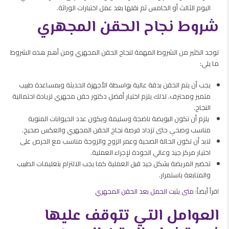
اليوم الثالث أو الخامس ثم نقلها بعد عمل اختبارات الوراثة.
شروط نجاح الحقن المجهري
توجد الكثير من الشروط المهمة لنجاح الحقن المجهري ومن أهم هذه الشروط
ما يلي:
يجب أن يتم الحقن بدقة عالية بواسطة الأجهزة الحديثة وبمساعدة طبيب
متميز ومحترف. لذلك يلزم اختيار أفضل دكتور حقن مجهري لزيادة احتمالية
النجاح.
يلزم أن تكون البويضة ناضجة وسليمة ويكون عدد الحيوانات المنوية
مناسب وصحي حتى تزداد فرصة نجاح الحقن المجهري والعكس صحيح.
لابد أن تكون الحالة الصحية وعمر الزوج والزوجة مناسب مع الحرص على
اختيار مركز جيد وعالي الجودة لإجراء العملية.
تحضير المريضة بشكل جيد قبل العملية كما يجب الالتزام بتعليمات الطبيب
والمتابعة باستمرار.
افرأ أيضاً:
متى يثبت الحمل بعد الحقن المجهري
العوامل التي تتوقف عليها