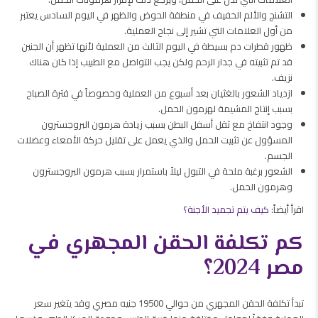
التشنج والألم الخفيف في منطقة الحوض والظهر في اليوم السادس يعتبر
من أول العلامات التي تشير إلى نجاح العملية.
ظهور قطرات دم بسيطة في اليوم الثالث من العملية لأنها تظهر أن الجنين
قد تم تثبيته في جدار الرحم ولكن يجب التواصل مع الطبيب إذا كان هناك
نزيف.
ازدياد الشعور بالغثيان بعد أسبوع من العملية وخصوصاً في فترة الصباح
بسبب إنتاج المشيمة لهرمون الحمل.
وجود انتفاخ مع ثقل أسفل البطن بسبب زيادة هرمون البروجسترون
المسؤول عن تثبيت الحمل والذي يعمل على تقليل حركة الأمعاء وعضلات
الجسم.
الشعور برغبة ملحة في التبول ليلاً باستمرار بسبب هرمون البروجسترون
وهرمون الحمل.
اقرأ أيضاً:
كيف يتم تجميد الأجنة؟
كم تكلفة الحقن المجهري في
مصر 2024؟
تبدأ تكلفة الحقن المجهري من حوالي 19500 جنيه مصري وقد يتغير سعر