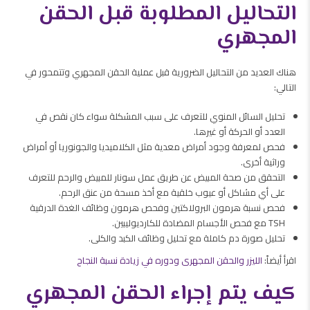
التحاليل المطلوبة قبل الحقن
المجهري
هناك العديد من التحاليل الضرورية قبل عملية الحقن المجهري وتتمحور في
التالي:
تحليل السائل المنوي للتعرف على سبب المشكلة سواء كان نقص في
العدد أو الحركة أو غيرها.
فحص لمعرفة وجود أمراض معدية مثل الكلاميديا والجونوريا أو أمراض
وراثية أخرى.
التحقق من صحة المبيض عن طريق عمل سونار للمبيض والرحم للتعرف
على أي مشاكل أو عيوب خلقية مع أخذ مسحة من عنق الرحم.
فحص نسبة هرمون البرولاكتين وفحص هرمون وظائف الغدة الدرقية
TSH مع فحص الأجسام المضادة للكارديوليبين.
تحليل صورة دم كاملة مع تحليل وظائف الكبد والكلى.
اقرأ أيضاً:
الليزر والحقن المجهرى ودوره في زيادة نسبة النجاح
كيف يتم إجراء الحقن المجهري