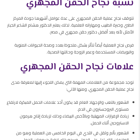
نسبة نجاح الحقن المجهري
تتوقف نجاح عملية الحقن المجهري على عدة عوامل أشهرها جودة المركز
الطبي وخبرة الطبيب ومهاراته العلمية. لذلك يعتبر الدكتور هشام الشاعر الخيار
الأمثل لأنه يعد أفضل دكتور حقن مجهري في مصر.
فرص نجاح العملية أيضاً تتأثر بشكل ملحوظ بعدد وصحة الحيوانات المنوية
والبويضات المستخدمة وعمر الزوجة وحالتها الصحية.
علامات نجاح الحقن المجهري
توجد مجموعة من العلامات المهمة التي يمكن اللجوء إليها لمعرفة مدى
نجاح عملية الحقن المجهري، ومنها الآتي:
الشعور بالتعب والإجهاد العام قد يكون أحد علامات الحمل المبكرة لارتفاع
مستوى البروجسترون في الدم.
زيادة الإفرازات المهبلية وبالأخص البيضاء وذلك لزيادة إنتاج هرمون
الاستروجين أثناء الحمل.
الشعور بألم وثقل في الثدي في اليوم الخامس من العملية وهو من
العلامات التي تدل على الحمل، ويرجع ذلك لإفراز هرمونات الحمل.