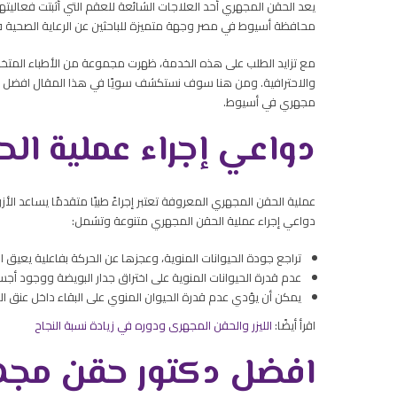
يعد الحقن المجهري أحد العلاجات الشائعة للعقم التي أثبتت فعاليت
محافظة أسيوط في مصر وجهة متميزة للباحثين عن الرعاية الصحية 
مع تزايد الطلب على هذه الخدمة، ظهرت مجموعة من الأطباء المتخصص
والاحترافية. ومن هنا سوف نستكشف سويًا في هذا المقال افضل 
مجهري في أسيوط.
دواعي إجراء عملية ال
عملية الحقن المجهري المعروفة تعتبر إجراءً طبيًا متقدمًا يساعد ال
دواعي إجراء عملية الحقن المجهري متنوعة وتشمل:
تراجع جودة الحيوانات المنوية، وعجزها عن الحركة بفاعلية يعيق
عدم قدرة الحيوانات المنوية على اختراق جدار البويضة ووجود أ
يمكن أن يؤدي عدم قدرة الحيوان المنوي على البقاء داخل عنق ال
اقرأ أيضًا:
الليزر والحقن المجهرى ودوره في زيادة نسبة النجاح
افضل دكتور حقن مج