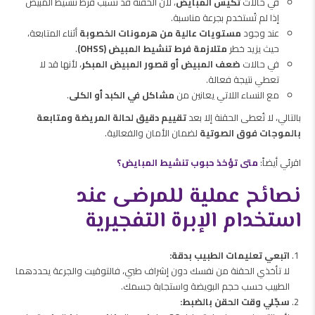
في حالات
تكيس المبايض
، لأن الحقنة قد تسبب فرط تنشيط المبيض
إذا لم تُستخدم بجرعة مناسبة.
عند وجود
مستويات عالية من هرمونات الخصوبة
أثناء المتابعة،
حيث يزيد خطر
متلازمة فرط تنشيط المبيض (OHSS)
.
في حالات
ضعف المبيض أو قصور المبيض المبكر
، لأنها قد لا
تعطي نتيجة فعالة.
مع النساء اللاتي يعانين من
مشاكل في الكبد أو الكلى
.
بالتالي، لا تُعطى الحقنة إلا بعد
تقييم دقيق لحالة المريضة ومتابعة
بالموجات فوق الصوتية
لضمان الأمان والفعالية.
اقرئي أيضاً:
متى تؤخذ حبوب تنشيط المبايض؟
نصائح عملية للمرضى عند
استخدام الإبرة التفجيرية
اتبعي تعليمات الطبيب بدقة:
لا تأخذي الحقنة من نفسك دون إشراف طبي، فالتوقيت والجرعة يحددهما
الطبيب حسب حجم البويضة واستجابة جسمك.
سجّلي وقت الحقن بالضبط: