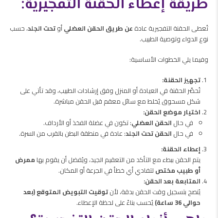
طريقة إعطاء الحقنة التفجيرية:
تُعطى الحقنة التفجيرية عادة
عن طريق الحقن العضلي
أو
تحت الجلد
، حسب
نوع الدواء وتوصية الطبيب.
وفيما يلي الخطوات الأساسية:
تجهيز الحقنة:
تُحضّر الحقنة في العيادة أو المنزل وفق إرشادات الطبيب، وقد تأتي على
شكل مسحوق يُخلط مع سائل معقم قبل الحقن مباشرة.
اختيار موضع الحقن:
في حال
الحقن العضلي
: تكون في عضلة الفخذ أو الأرداف.
في حال
الحقن تحت الجلد
: عادة في منطقة البطن بالقرب من السرة.
إعطاء الحقنة:
يتم الحقن ببطء مع التأكد من التعقيم الجيد، ويُفضل أن يقوم بها
ممرض
أو طبيب مختص
لتفادي أي خطأ في الجرعة أو المكان.
المتابعة بعد الحقن:
يُنصح بتسجيل وقت الحقن بدقة، لأن
توقيت التبويض المتوقع (بعد
حوالي 36 ساعة)
يُحسب بناءً على لحظة الإعطاء.