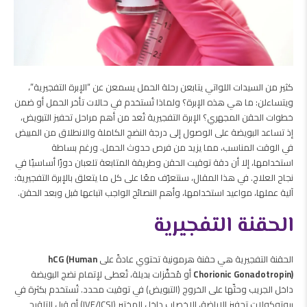
كثير من السيدات اللواتي يتابعن رحلة الحمل يسمعن عن “الإبرة التفجيرية”،
ويتساءلن: ما هي هذه الإبرة؟ ولماذا تُستخدم في حالات تأخر الحمل أو ضمن
خطوات الحقن المجهري؟ الإبرة التفجيرية تُعد من أهم مراحل تحفيز التبويض،
إذ تساعد البويضة على الوصول إلى درجة النضج الكاملة والانطلاق من المبيض
في الوقت المناسب، مما يزيد من فرص حدوث الحمل.
ورغم بساطة
استخدامها، إلا أن دقة توقيت الحقن وطريقة المتابعة تلعبان دورًا أساسيًا في
نجاح العلاج.
في هذا المقال، سنتعرّف معًا على كل ما يتعلق بالإبرة التفجيرية:
آلية عملها، مواعيد استخدامها، وأهم النصائح الواجب اتباعها قبل وبعد الحقن.
الحقنة التفجيرية
الحقنة التفجيرية هي حقنة هرمونية تحتوي عادةً على
hCG (Human
Chorionic Gonadotropin)
أو مُحفِّزات بديلة، تُعطى لإتمام نضج البويضة
داخل الجريب وحثّها على الخروج (التبويض) في توقيت محدد. تُستخدم بكثرة في
بروتوكولات تحفيز الإباضة، الإخصاب داخل المختبر (IVF/ICSI) أو قبل التلقيح