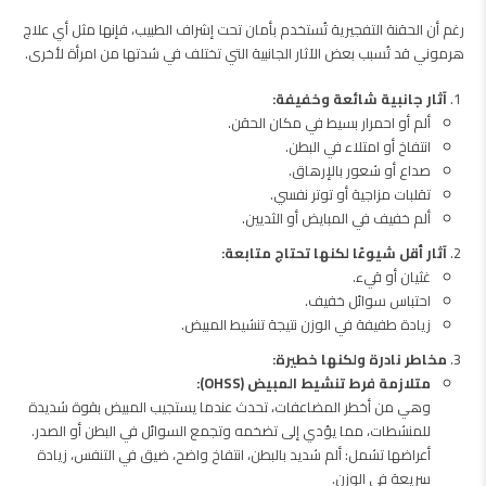
رغم أن الحقنة التفجيرية تُستخدم بأمان تحت إشراف الطبيب، فإنها مثل أي علاج
هرموني قد تُسبب بعض الآثار الجانبية التي تختلف في شدتها من امرأة لأخرى.
آثار جانبية شائعة وخفيفة:
ألم أو احمرار بسيط في مكان الحقن.
انتفاخ أو امتلاء في البطن.
صداع أو شعور بالإرهاق.
تقلبات مزاجية أو توتر نفسي.
ألم خفيف في المبايض أو الثديين.
آثار أقل شيوعًا لكنها تحتاج متابعة:
غثيان أو قيء.
احتباس سوائل خفيف.
زيادة طفيفة في الوزن نتيجة تنشيط المبيض.
مخاطر نادرة ولكنها خطيرة:
متلازمة فرط تنشيط المبيض (OHSS):
وهي من أخطر المضاعفات، تحدث عندما يستجيب المبيض بقوة شديدة
للمنشطات، مما يؤدي إلى تضخمه وتجمع السوائل في البطن أو الصدر.
أعراضها تشمل: ألم شديد بالبطن، انتفاخ واضح، ضيق في التنفس، زيادة
سريعة في الوزن.