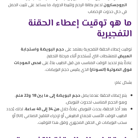
البروجسترون
لدعم بطانة الرحم وتثبيط الدورة، ما يساعد على تثبيت الحمل
في حال حدوث الإخصاب
ما هو توقيت إعطاء الحقنة
التفجيرية
توقيت إعطاء الحقنة التفجيرية يعتمد على
حجم البويضة واستجابة
المبيض
للمنشطات التي تُستخدم أثناء مرحلة التحفيز.
عادةً يتم تحديد الوقت المناسب من قبل الطبيب بناءً على
فحص الموجات
فوق الصوتية (السونار)
الذي يقيس حجم البويضات.
بشكل عام:
يتم إعطاء الحقنة عندما يصل
حجم البويضة إلى ما بين 18 و22 ملم
،
وهو الحجم المناسب لحدوث التبويض.
بعد أخذ الحقنة، يحدث التبويض عادةً خلال
من 34 إلى 40 ساعة
، لذلك يُحدد
الطبيب الوقت الأنسب للجماع الطبيعي أو لإجراء التلقيح الصناعي (IUI) أو
سحب البويضات في الحقن المجهري وفق هذا التوقيت.