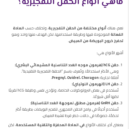
ماهي أنواع الحقن التفجيرية؟
نعم، هناك
أنواع مختلفة من الحقن التفجيرية
، وتختلف حسب
المادة
الفعالة
الموجودة فيها وطريقة استخدامها، لكن الهدف منها واحد وهو
تحفيز خروج البويضة من المبيض
.
أشهر الأنواع هي:
حقن hCG (هرمون موجه الغدد التناسلية المشيمائي البشري):
وهي الأكثر استخدامًا، وتُعرف باسم “الحقنة التفجيرية التقليدية”.
أمثلة تجارية:
Pregnyl، Ovidrel، Choragon
.
حقن LH (الهرمون اللوتيني):
تُستخدم في بعض البروتوكولات الخاصة، وتؤدي نفس وظيفة hCG تقريبًا
لكنها أقل شيوعًا.
حقن GnRH (هرمون مطلق لموجهة الغدد التناسلية):
تُستخدم أحيانًا في برامج الحقن المجهري لتفجير البويضات بطريقة أكثر
تحكمًا، خصوصًا في حالات خطر فرط تنشيط المبيض.
بمعنى آخر، تختلف الأنواع
في المادة المحفزة والتقنية المستخدمة
، لكن