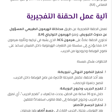
الصناعي (IUI).
آلية عمل الحقنة التفجيرية
تعمل الحقنة التفجيرية عن طريق
محاكاة الهرمون الطبيعي المسؤول
عن حدوث التبويض
، وهو
الهرمون اللوتيني (LH)
.
تحتوي الحقنة عادةً على
هرمون hCG
، الذي يشبه في تركيبه وتأثيره هرمون
LH، مما يؤدي إلى سلسلة من التغيرات الهرمونية داخل المبيض تساعد على
نضوج البويضة وخروجها من الجريب.
الخطوات بشكل مبسط:
تحفيز النضوج النهائي للبويضة:
بعد أخذ الحقنة، تكتمل المرحلة الأخيرة من نضج البويضة داخل الجريب،
لتصبح جاهزة للإخصاب.
تفجير الجريب وخروج البويضة:
خلال نحو 36 ساعة من الحقن، يحدث ما يُعرف بـ “تفجير الجريب”، أي تمزق
جدار الجريب وخروج البويضة إلى قناة فالوب استعدادًا للتلقيح.
تحفيز الجسم الأصفر:
بعد التبويض، يتحول الجريب الفارغ إلى
جسم أصفر
يفرز هرمون