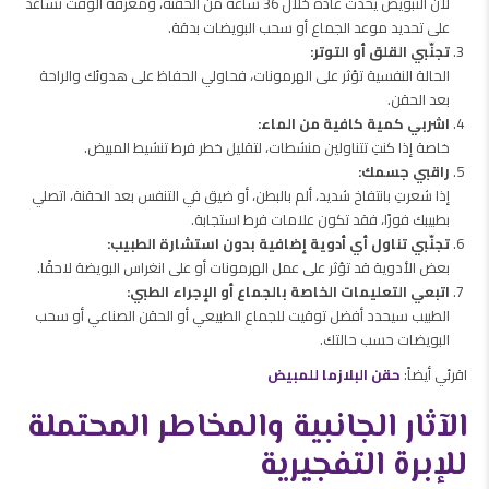
لأن التبويض يحدث عادة خلال 36 ساعة من الحقنة، ومعرفة الوقت تساعد
على تحديد موعد الجماع أو سحب البويضات بدقة.
تجنّبي القلق أو التوتر:
الحالة النفسية تؤثر على الهرمونات، فحاولي الحفاظ على هدوئك والراحة
بعد الحقن.
اشربي كمية كافية من الماء:
خاصة إذا كنتِ تتناولين منشطات، لتقليل خطر فرط تنشيط المبيض.
راقبي جسمك:
إذا شعرتِ بانتفاخ شديد، ألم بالبطن، أو ضيق في التنفس بعد الحقنة، اتصلي
بطبيبك فورًا، فقد تكون علامات فرط استجابة.
تجنّبي تناول أي أدوية إضافية بدون استشارة الطبيب:
بعض الأدوية قد تؤثر على عمل الهرمونات أو على انغراس البويضة لاحقًا.
اتبعي التعليمات الخاصة بالجماع أو الإجراء الطبي:
الطبيب سيحدد أفضل توقيت للجماع الطبيعي أو الحقن الصناعي أو سحب
البويضات حسب حالتك.
اقرئي أيضاً:
حقن البلازما للمبيض
الآثار الجانبية والمخاطر المحتملة
للإبرة التفجيرية