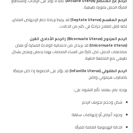
الرحم غير المنتظم (Arcuate Uterus)
غالبًا لا يؤثر على الإنجاب، وتستطيع
المرأة الحمل بصورة طبيعية.
الرحم المقسم (Septate Uterus)
قد يرتبط بزيادة خطر الإجهاض المتكرر،
لكنه قابل للعلاج جراحيًا في كثير من الحالات.
الرحم المزدوج (Bicornuate Uterus)
و
الرحم الأحادي القرن
(Unicornuate Uterus)
قد يزيدان من احتمالية الولادة المبكرة أو بعض
مضاعفات الحمل، لكن كثيرًا من النساء المصابات بهما يحملن وينجبن بشكل
طبيعي مع المتابعة الطبية.
الرحم الطفولي (Infantile Uterus)
قد يؤثر على الخصوبة إذا كان مرتبطًا
باضطراب هرموني واضح.
بوجه عام، يعتمد تأثير التشوه على:
شكل وحجم تجويف الرحم
وجود أعراض أو إجهاضات سابقة
الحالة الهرمونية العامة للمرأة