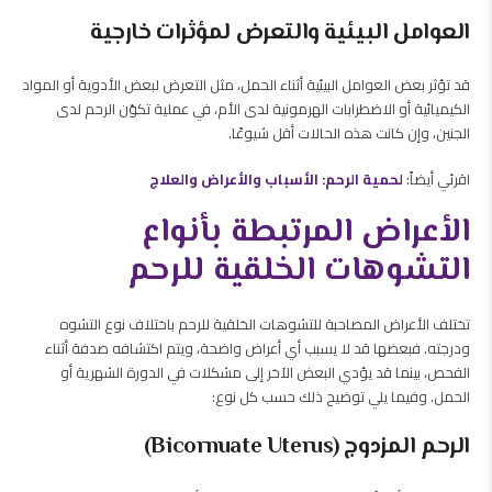
العوامل البيئية والتعرض لمؤثرات خارجية
قد تؤثر بعض العوامل البيئية أثناء الحمل، مثل التعرض لبعض الأدوية أو المواد
الكيميائية أو الاضطرابات الهرمونية لدى الأم، في عملية تكوّن الرحم لدى
الجنين، وإن كانت هذه الحالات أقل شيوعًا.
اقرئي أيضاً:
لحمية الرحم: الأسباب والأعراض والعلاج
الأعراض المرتبطة بأنواع
التشوهات الخلقية للرحم
تختلف الأعراض المصاحبة للتشوهات الخلقية للرحم باختلاف نوع التشوه
ودرجته. فبعضها قد لا يسبب أي أعراض واضحة، ويتم اكتشافه صدفة أثناء
الفحص، بينما قد يؤدي البعض الآخر إلى مشكلات في الدورة الشهرية أو
الحمل. وفيما يلي توضيح ذلك حسب كل نوع:
الرحم المزدوج (Bicornuate Uterus)