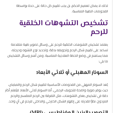
لذلك لا يمكن تعميم الحكم، بل يجب تقييم كل حالة على حدة بواسطة
الفحوصات الطبية المناسبة.
تشخيص التشوهات الخلقية
للرحم
يعتمد تشخيص التشوهات الخلقية للرحم على وسائل تصوير طبية متقدمة
تساعد على تقييم شكل الرحم وتجويفه بدقة، وتحديد نوع التشوه ودرجته،
مما يساهم في وضع الخطة العلاجية المناسبة. ومن أهم وسائل التشخيص
ما يلي:
السونار المهبلي أو ثلاثي الأبعاد
يُعد السونار المهبلي من الفحوصات الأساسية لتقييم شكل الرحم والمبايض،
حيث يوفر صورة واضحة للتجويف الرحمي. أما السونار ثلاثي الأبعاد فيُعتبر أكثر
دقة في تشخيص بعض التشوهات، مثل التفرقة بين الرحم المقسم والرحم
المزدوج، نظرًا لقدرته على إظهار الشكل الخارجي والداخلي للرحم في آنٍ واحد.
التصوير بالرنين المغناطيسي (MRI)