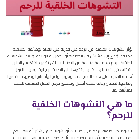
تؤثر التشوهات الخلقية في الرحم على قدرته على القيام بوظائفه الطبيعية،
مما قد يؤدي إلى مشاكل في الخصوبة أو الحمل أو الولادة. وتعد التشوهات
الخلقية للرحم مجموعة متنوعة من الاختلالات التي تظهر منذ تكوين الجنين،
وتختلف في شدتها وأشكالها وتأثيرها على الصحة الإنجابية. ومن هنا تبرز
أهمية التعرف على هذه التشوهات، وفهم أنواعها وأسبابها وطرق تشخيصها
وعلاجها، لضمان رعاية صحية أفضل وتحقيق فرص الحمل الطبيعية للنساء
المتأثرات بها.
ما هي التشوهات الخلقية
للرحم؟
التشوهات الخلقية للرحم هي اختلالات أو تشوهات في شكل أو بنية الرحم
تحدث منذ ولادة المرأة، نتيجة اضطرابات أثناء تطور الجهاز التناسلي للجنين في