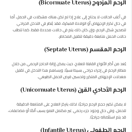
الرحم المزدوج (Bicornuate Uterus)
في أغلب الحالات لا يحتاج إلى علاج إذا لم تكن هناك مشكلات في الحمل. أما
في حال تكرار الإجهاض أو الولادة المبكرة، فقد يُنظر في التدخل الجراحي
لتصحيح شكل الرحم، وإن كان ذلك يتم في حالات محددة فقط. كما تتطلب
حالات الحمل متابعة دقيقة لتقليل المخاطر.
الرحم المقسم (Septate Uterus)
يُعد من أكثر الأنواع القابلة للعلاج، حيث يمكن إزالة الحاجز الرحمي من خلال
منظار الرحم في إجراء جراحي بسيط نسبيًا. ويساهم هذا التدخل في تقليل
معدلات الإجهاض المتكرر وتحسين فرص الحمل الطبيعي.
الرحم الأحادي القرن (Unicornuate Uterus)
لا يمكن تكبير حجم الرحم جراحيًا، لذلك يتركز العلاج على المتابعة الدقيقة
للحمل. وفي حال وجود جزء رحمي غير مكتمل النمو يسبب ألمًا أو مضاعفات،
قد يتم استئصاله جراحيًا.
الرحم الطفولي (Infantile Uterus)