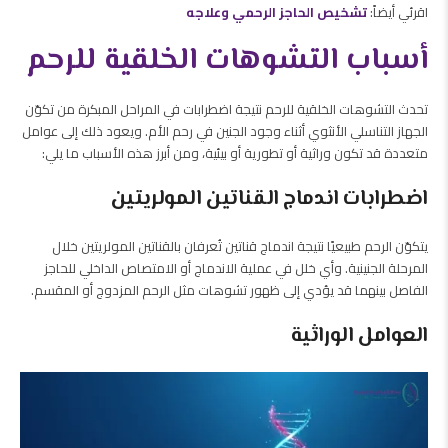
اقرئي أيضاً:
تشخيص الحاجز الرحمي وعلاجه
أسباب التشوهات الخلقية للرحم
تحدث التشوهات الخلقية للرحم نتيجة اضطرابات في المراحل المبكرة من تكوّن
الجهاز التناسلي الأنثوي أثناء وجود الجنين في رحم الأم. ويعود ذلك إلى عوامل
متعددة قد تكون وراثية أو تطورية أو بيئية، ومن أبرز هذه الأسباب ما يلي:
اضطرابات اندماج القناتين المولريتين
يتكوّن الرحم طبيعيًا نتيجة اندماج قناتين تُعرفان بالقناتين المولريتين خلال
المرحلة الجنينية. وأي خلل في عملية الاندماج أو الامتصاص الداخلي للحاجز
الفاصل بينهما قد يؤدي إلى ظهور تشوهات مثل الرحم المزدوج أو المقسم.
العوامل الوراثية