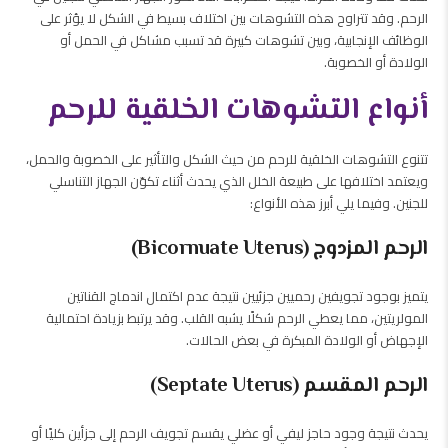
الرحم. وقد تتراوح هذه التشوهات بين اختلاف بسيط في الشكل لا يؤثر على
الوظائف الإنجابية، وبين تشوهات كبيرة قد تسبب مشاكل في الحمل أو
الولادة أو الخصوبة.
أنواع التشوهات الخلقية للرحم
تتنوع التشوهات الخلقية للرحم من حيث الشكل والتأثير على الخصوبة والحمل،
ويعتمد اختلافها على طبيعة الخلل الذي يحدث أثناء تكوّن الجهاز التناسلي
للجنين. وفيما يلي أبرز هذه الأنواع:
الرحم المزدوج (Bicornuate Uterus)
يتميز بوجود تجويفين رحميين جزئيين نتيجة عدم اكتمال اندماج القناتين
المولريتين، مما يعطي الرحم شكلًا يشبه القلب. وقد يرتبط بزيادة احتمالية
الإجهاض أو الولادة المبكرة في بعض الحالات.
الرحم المقسم (Septate Uterus)
يحدث نتيجة وجود حاجز ليفي أو عضلي يقسم تجويف الرحم إلى جزأين كليًا أو