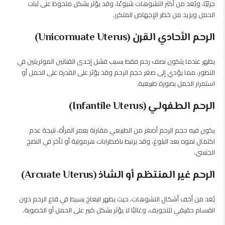
جزئيًا، ويُعد من أكثر التشوهات شيوعًا، وقد يؤثر بشكل ملحوظ على ثبات
الحمل ويزيد من خطر الإجهاض المتكرر.
الرحم الأحادي القرن (Unicornuate Uterus)
يظهر عندما يتكون نصف رحم فقط بسبب فشل إحدى القناتين المولريتين في
التطور، مما يؤدي إلى صغر حجم الرحم وقد يؤثر على القدرة على الحمل أو
استمرار الحمل بصورة طبيعية.
الرحم الطفولي (Infantile Uterus)
يكون فيه حجم الرحم أصغر من الطبيعي مقارنة بعمر المرأة، نتيجة عدم
اكتمال نموه بعد البلوغ، وقد يرتبط باضطرابات هرمونية أو تأخر في النضج
الجنسي.
الرحم غير المنتظم أو الشاذ (Arcuate Uterus)
يُعد من أخف أشكال التشوهات، حيث يظهر انبعاج بسيط في قاع الرحم دون
انقسام حقيقي للتجويف، وغالبًا لا يؤثر بشكل كبير على الحمل أو الخصوبة.