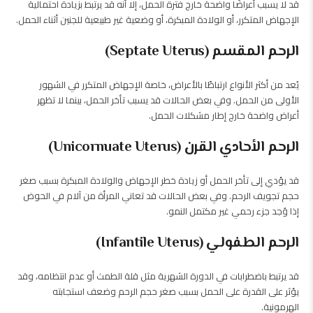
قد لا يسبب أعراضًا واضحة خارج فترة الحمل، إلا أنه قد يرتبط بزيادة احتمالية
الإجهاض المتكرر، أو الولادة المبكرة، أو وضعية غير طبيعية للجنين أثناء الحمل.
الرحم المقسم (Septate Uterus)
يُعد من أكثر الأنواع ارتباطًا بالأعراض، خاصة الإجهاض المتكرر في الشهور
الأولى من الحمل. وفي بعض الحالات قد يسبب تأخر الحمل، بينما لا تظهر
أعراض واضحة خارج إطار مشكلات الحمل.
الرحم الأحادي القرن (Unicornuate Uterus)
قد يؤدي إلى تأخر الحمل أو زيادة خطر الإجهاض والولادة المبكرة بسبب صغر
حجم تجويف الرحم. وفي بعض الحالات قد تعاني المرأة من آلام في الحوض
إذا وُجد جزء رحمي غير مكتمل النمو.
الرحم الطفولي (Infantile Uterus)
قد يرتبط باضطرابات في الدورة الشهرية مثل قلة الطمث أو عدم انتظامه، وقد
يؤثر على القدرة على الحمل بسبب صغر حجم الرحم وضعف استجابته
الهرمونية.