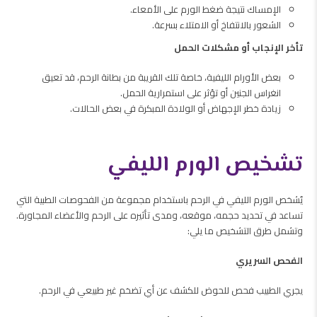
الإمساك نتيجة ضغط الورم على الأمعاء.
الشعور بالانتفاخ أو الامتلاء بسرعة.
تأخر الإنجاب أو مشكلات الحمل
بعض الأورام الليفية، خاصة تلك القريبة من بطانة الرحم، قد تعيق
انغراس الجنين أو تؤثر على استمرارية الحمل.
زيادة خطر الإجهاض أو الولادة المبكرة في بعض الحالات.
تشخيص الورم الليفي
يٌشخص الورم الليفي في الرحم باستخدام مجموعة من الفحوصات الطبية التي
تساعد في تحديد حجمه، موقعه، ومدى تأثيره على الرحم والأعضاء المجاورة.
وتشمل طرق التشخيص ما يلي:
الفحص السريري
يجري الطبيب فحص للحوض للكشف عن أي تضخم غير طبيعي في الرحم.