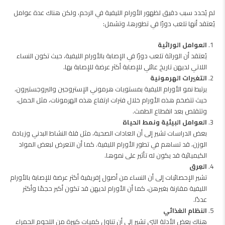
لم يُحدد سبب دقيق لظهور الأورام الليفية في الرحم، ولكن هناك عدة عوامل
يُعتقد أنها تلعب دورًا في تطورها، وتشمل:
العوامل الوراثية
يُعتقد أن الوراثة تلعب دورًا في الإصابة بالأورام الليفية، حيث تكون النساء
اللاتي لديهن تاريخ عائلي للإصابة أكثر عرضة للإصابة بها.
التغيرات الهرمونية
يرتبط نمو الأورام الليفية بمستويات هرموني الإستروجين والبروجستيرون،
حيث تتضخم هذه الأورام خلال فترات ارتفاع هذه الهرمونات، مثل الحمل،
وتتقلص بعد انقطاع الطمث.
العوامل البيئية ونمط الحياة
بعض الدراسات تشير إلى أن العادات الصحية، مثل قلة النشاط البدني وزيادة
الوزن، قد تساهم في تطور الأورام الليفية. كما أن التعرض لبعض المواد
الكيميائية قد يكون له تأثير على نموها.
العِرق
تشير الإحصائيات إلى أن النساء من أصول إفريقية أكثر عرضة للإصابة بالأورام
الليفية مقارنة بغيرهن، كما أن الأورام لديهن قد تكون أكبر حجمًا وأكثر
عددًا.
النظام الغذائي
هناك بعض الأدلة التي تشير إلى أن تناول كميات كبيرة من اللحوم الحمراء