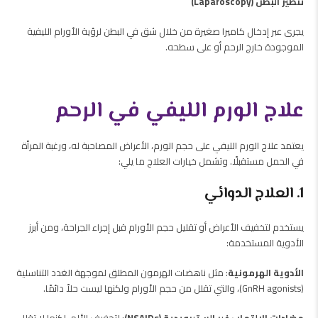
تنظير البطن (Laparoscopy)
يجرى عبر إدخال كاميرا صغيرة من خلال شق في البطن لرؤية الأورام الليفية
الموجودة خارج الرحم أو على سطحه.
علاج الورم الليفي في الرحم
يعتمد علاج الورم الليفي على حجم الورم، الأعراض المصاحبة له، ورغبة المرأة
في الحمل مستقبلًا. وتشمل خيارات العلاج ما يلي:
1. العلاج الدوائي
يستخدم لتخفيف الأعراض أو تقليل حجم الأورام قبل إجراء الجراحة، ومن أبرز
الأدوية المستخدمة:
الأدوية الهرمونية
: مثل
ناهضات الهرمون المطلق لموجهة الغدد التناسلية
(GnRH agonists)
، والتي تقلل من حجم الأورام ولكنها ليست حلاً دائمًا.