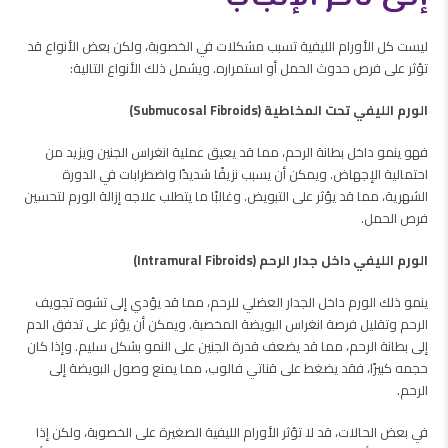
ليست كل الأورام الليفية تسبب مشكلات في الخصوبة، ولكن بعض الأنواع قد
تؤثر على فرص حدوث الحمل أو استمراره. ويشمل ذلك الأنواع التالية:
الورم الليفي تحت المخاطية (Submucosal Fibroids)
فهو ينمو داخل بطانة الرحم، مما قد يعيق عملية انغراس الجنين ويزيد من
احتمالية الإجهاض. ويمكن أن يسبب نزيفًا شديدًا واضطرابات في الدورة
الشهرية، مما قد يؤثر على التبويض. وغالبًا ما يتطلب علاجه إزالة الورم لتحسين
فرص الحمل.
الورم الليفي داخل جدار الرحم (Intramural Fibroids)
ينمو ذلك الورم داخل الجدار العضلي للرحم، مما قد يؤدي إلى تشوه تجويف
الرحم وتقليل فرصة انغراس البويضة المخصبة. ويمكن أن يؤثر على تدفق الدم
إلى بطانة الرحم، مما قد يضعف قدرة الجنين على النمو بشكل سليم. وإذا كان
حجمه كبيرًا، فقد يضغط على قناتي فالوب، مما يمنع وصول البويضة إلى
الرحم.
في بعض الحالات، قد لا تؤثر الأورام الليفية الصغيرة على الخصوبة، ولكن إذا