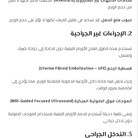
مضادات الالتهاب غير الستيرويدية (NSAIDs)
: لتخفيف الألم، لكنها لا تقلل
من حجم الورم.
حبوب منع الحمل
: قد تساعد في تقليل النزيف، لكنها لا تؤثر على حجم الورم.
2. الإجراءات غير الجراحية
تستخدم هذه الطرق لعلاج الأورام الليفية دون الحاجة إلى جراحة كبيرة،
وتشمل:
قسطرة الرحم (Uterine Fibroid Embolization – UFE)
إجراء تحقن فيه مادة داخل الأوعية الدموية المغذية للورم، مما يؤدي إلى
انكماشه بمرور الوقت.
الموجات فوق الصوتية المركزة (MRI-Guided Focused Ultrasound)
وهي تقنية حديثة تُستخدم لتدمير الأورام الليفية باستخدام الموجات الصوتية
دون تدخل جراحي.
3. التدخل الجراحي