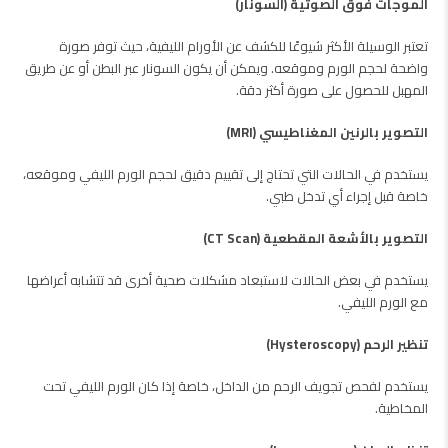
الموجات فوق الصوتية (السونار)
تعتبر الوسيلة الأكثر شيوعًا للكشف عن الأورام الليفية، حيث توفر صورة
واضحة لحجم الورم وموقعه. ويمكن أن يكون السونار عبر البطن أو عن طريق
المهبل للحصول على صورة أكثر دقة.
التصوير بالرنين المغناطيسي (MRI)
يستخدم في الحالات التي تحتاج إلى تقييم دقيق لحجم الورم الليفي وموقعه،
خاصة قبل إجراء أي تدخل طبي.
التصوير بالأشعة المقطعية (CT Scan)
يستخدم في بعض الحالات لاستبعاد مشكلات صحية أخرى قد تتشابه أعراضها
مع الورم الليفي.
تنظير الرحم (Hysteroscopy)
يستخدم لفحص تجويف الرحم من الداخل، خاصة إذا كان الورم الليفي تحت
المخاطية.