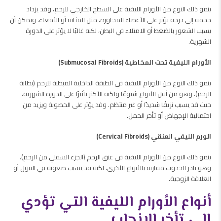
ينمو ذلك النوع من الأورام الليفية على السطح الخارجي للرحم، وقد يزداد
حجمه إلى درجة تؤثر على الأعضاء المجاورة، مثل المثانة أو الأمعاء. ويمكن أن
يسبب الشعور بالضغط أو الامتلاء في البطن، لكنه غالبًا لا يؤثر على الدورة
الشهرية.
الأورام الليفية تحت المخاطية (Submucosal Fibroids)
ينمو ذلك النوع من الأورام الليفية في الطبقة الداخلية المبطنة للرحم (بطانة
الرحم). وهو من أقل الأنواع شيوعًا ولكنه الأكثر تأثيرًا على الدورة الشهرية،
حيث قد يسبب نزيفًا شديدًا أو غير منتظم. وقد يؤثر على الخصوبة ويزيد من
احتمالية الإجهاض أو تأخر الحمل.
الورم الليفي العنقي (Cervical Fibroids)
ينمو ذلك النوع من الأورام الليفية في عنق الرحم (الجزء السفلي من الرحم).
وهو نادر الحدوث مقارنة بالأنواع الأخرى، لكنه قد يسبب صعوبة في التبول أو
العلاقة الزوجية.
أنواع الأورام الليفية التي تؤدي
إلى تأخر الإنجاب