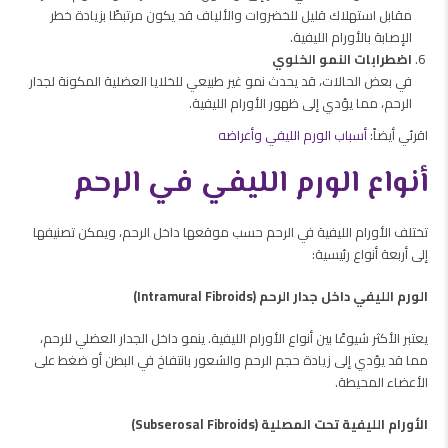
مقابل استهلاك قليل للخضروات والألياف قد يكون مرتبطًا بزيادة خطر
الإصابة بالأورام الليفية.
اضطرابات النمو الخلوي
في بعض الحالات، قد يحدث نمو غير طبيعي للخلايا العضلية المكونة لجدار
الرحم، مما يؤدي إلى ظهور الأورام الليفية.
اقرئي أيضاً:
أسباب الورم الليفي وأعراضه
أنواع الورم الليفي في الرحم
تختلف الأورام الليفية في الرحم حسب موقعها داخل الرحم، ويمكن تصنيفها
إلى أربعة أنواع رئيسية:
الورم الليفي داخل جدار الرحم (Intramural Fibroids)
يعتبر الأكثر شيوعًا بين أنواع الأورام الليفية. ينمو داخل الجدار العضلي للرحم،
مما قد يؤدي إلى زيادة حجم الرحم والشعور بانتفاخ في البطن أو ضغط على
الأعضاء المحيطة.
الأورام الليفية تحت المصلية (Subserosal Fibroids)