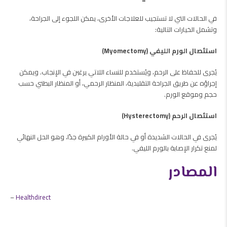
في الحالات التي لا تستجيب للعلاجات الأخرى، يمكن اللجوء إلى الجراحة،
وتشمل الخيارات التالية:
استئصال الورم الليفي (Myomectomy)
يُجرى للحفاظ على الرحم، ويُستخدم للنساء اللاتي يرغبن في الإنجاب. ويمكن
إجراؤه عن طريق
الجراحة التقليدية، المنظار الرحمي، أو المنظار البطني
حسب
حجم وموقع الورم.
استئصال الرحم (Hysterectomy)
يُجرى في الحالات الشديدة أو في حالة الأورام الكبيرة جدًا، وهو الحل النهائي
لمنع تكرار الإصابة بالورم الليفي.
المصادر
–
Healthdirect