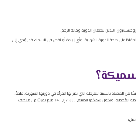
يستيرون، اللذين ينظمان الدورة وحالة الرحم.
والحفاظ على صحة الدورة الشهرية. وأي زيادة أو نقص في السمك قد يؤدي إلى
لسميكة؟
 من المعتاد بالنسبة للمرحلة التي تمر بها المرأة في دورتها الشهرية. عادةً،
يزداد سمك بطانة الرحم خلال مرحلة الإباضة استعدادًا لاستقبال البويضة المُخصبة. ويكون سمكها الطبيعي بين 7 إلى 14 ملم تقريبًا في منتصف
مثل: