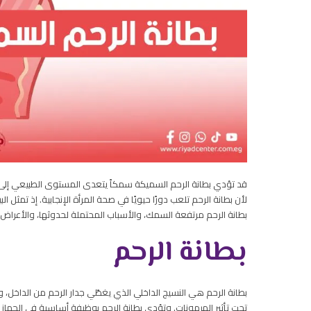
قد تؤدي بطانة الرحم السميكة سمكاً يتعدى المستوى الطبيعي إلى ا
لأن بطانة الرحم تلعب دورًا حيويًا في صحة المرأة الإنجابية. إذ تمثل
بطانة الرحم مرتفعة السمك، والأسباب المحتملة لحدوثها، والأعراض
بطانة الرحم
بطانة الرحم هي النسيج الداخلي الذي يغطّي جدار الرحم من الداخل، وتت
تحت تأثير الهرمونات. وتؤدي بطانة الرحم بوظيفة أساسية في الجهاز ال