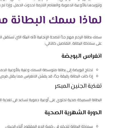
وتزويدها بالأوعية الدموية والعناصر اللازمة لحدوث الحمل. وإذا لم
لماذا سمك البطانة مه
سمك بطانة الرحم مهم جدًا للصحة الإنجابية لأنه البيئة التي تستقبل 
على سماكة البطانة. التفاصيل كالتالي:
انغراس البويضة
تحتاج البويضة إلى بطانة متوسطة السمك وغنية بالأوعية الدم
إذا كانت البطانة رقيقة جدًا، قد يفشل الانغراس مما يقلل فرص
تغذية الجنين المبكر
البطانة السميكة صحية تحتوي على أوعية دموية تساعد في تغذية الب
الدورة الشهرية الصحية
سماكة البطانة تتحكم في كمية الدم المفقود أثناء الحيض.