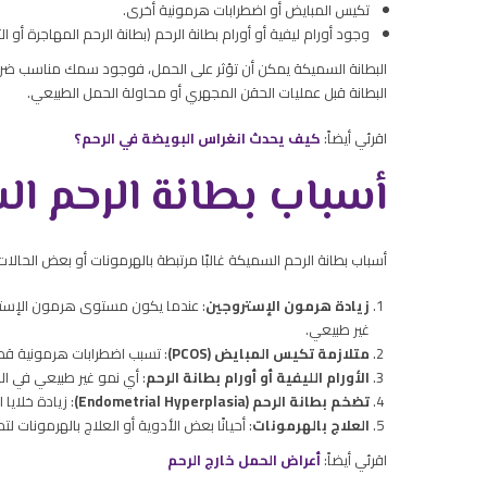
تكيس المبايض أو اضطرابات هرمونية أخرى.
وجود أورام ليفية أو أورام بطانة الرحم (بطانة الرحم المهاجرة أو ال
البطانة السميكة يمكن أن تؤثر على الحمل، فوجود سمك مناسب ضرو
البطانة قبل عمليات الحقن المجهري أو محاولة الحمل الطبيعي.
اقرئي أيضاً:
كيف يحدث انغراس البويضة في الرحم؟
أسباب بطانة الرحم ا
أسباب بطانة الرحم السميكة غالبًا مرتبطة بالهرمونات أو بعض الحالا
زيادة هرمون الإستروجين
: عندما يكون مستوى هرمون الإسترو
غير طبيعي.
متلازمة تكيس المبايض (PCOS)
: تسبب اضطرابات هرمونية قد تؤ
الأورام الليفية أو أورام بطانة الرحم
: أي نمو غير طبيعي في ال
تضخم بطانة الرحم (Endometrial Hyperplasia)
: زيادة خلايا
العلاج بالهرمونات
: أحيانًا بعض الأدوية أو العلاج بالهرمونات ل
اقرئي أيضاً:
أعراض الحمل خارج الرحم