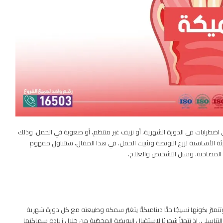
ضطرابات في الدورة الشهرية، أو نزيف غير منتظم، أو صعوبة في الحمل. وذلك
 البيئة الأساسية لزرع البويضة وتثبيت الحمل. في هذا المقال، سنتناول مفهوم
 المصاحبة، وسبل التشخيص والعلاج.
ميّز بكونها نسيجًا حيًّا ديناميكيًّا يتغيّر سمكه وطبيعته مع كل دورة شهرية
تناسلي. إذ تتهيّأ شهريًا لاستقبال البويضة المخصّبة من خلال زيادة سماكتها