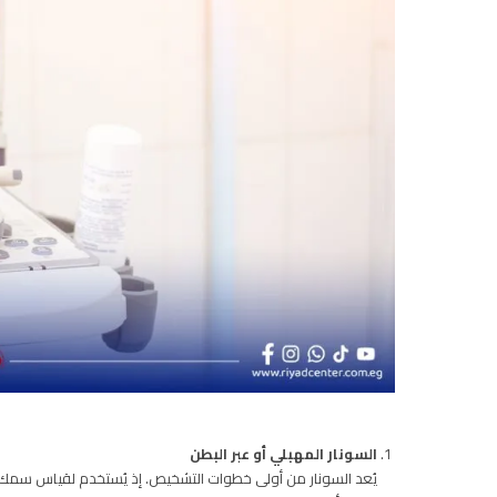
السونار المهبلي أو عبر البطن
يُعد السونار من أولى خطوات التشخيص. إذ يُستخدم لقياس سمك بطا