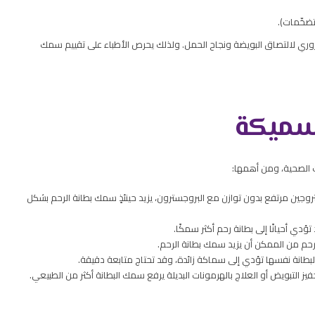
تضخّمات).
ري لالتصاق البويضة ونجاح الحمل. ولذلك يحرص الأطباء على تقييم سمك
لسميكة
ت الصحية، ومن أهمها:
جين مرتفع بدون توازن مع البروجسترون، يزيد حينئذٍ سمك بطانة الرحم بشكل
دي أحيانًا إلى بطانة رحم أكثر سمكًا.
رحم من الممكن أن يزيد سمك بطانة الرحم.
 البطانة نفسها تؤدي إلى سماكة زائدة، وقد تحتاج متابعة دقيقة.
تحفيز التبويض أو العلاج بالهرمونات البديلة يرفع سمك البطانة أكثر من الطبيعي.