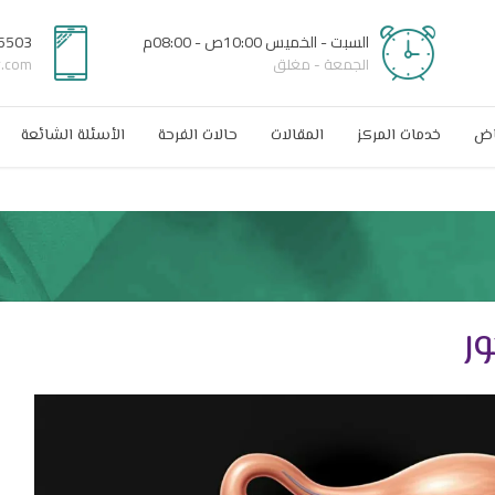
السبت - الخميس 10:00ص - 08:00م
6503
الجمعة - مغلق
r.com
اض
خدمات المركز
المقالات
حالات الفرحة
الأسئلة الشائعة
ور