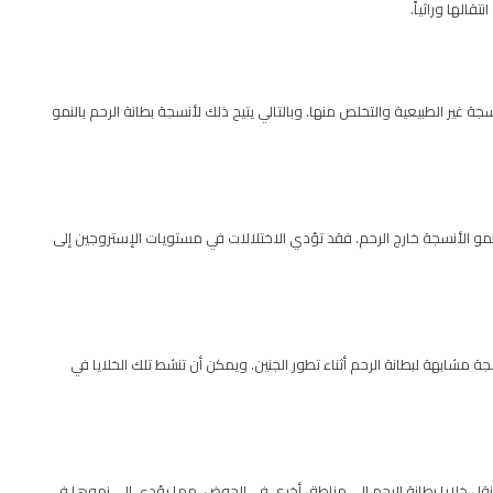
قالها وراثياً.
غير الطبيعية والتخلص منها. وبالتالي يتيح ذلك لأنسجة بطانة الرحم بالنمو
نمو الأنسجة خارج الرحم. فقد تؤدي الاختلالات في مستويات الإستروجين إلى
جة مشابهة لبطانة الرحم أثناء تطور الجنين. ويمكن أن تنشط تلك الخلايا في
في نقل خلايا بطانة الرحم إلى مناطق أخرى في الحوض، مما يؤدي إلى نموها في