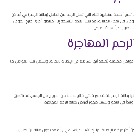
هي حالة مرضية تحدث عندما تنمو أنسجة مشابهة لتلك التي تبطن الرحم من الداخل (بطانة الرحم) في أماكن
الحوض. في بعض الحالات، قد تنتشر هذه الأنسجة إلى مناطق أخرى خارج الحوض
لصور نظراً لغرابة المرض.
لرحم المهاجرة
عوامل محتملة يُعتقد أنها تساهم في الإصابة بالحالة. وتشمل تلك العوامل ما
 بطانة الرحم للخلف عبر قناتي فالوب بدلاً من الخروج من الجسم. قد تلتصق
وتبدأ في النمو وتسبب ظهور أعراض بطانة الرحم المهاجرة.
َّ أكثر عرضة للإصابة بها. إذ تشير الدراسات إلى أنه قد يكون هناك ارتباط بين