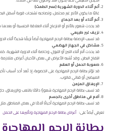
الحيض الطبيعي لكنه يكون أشد وأطول منه في المدة.
ألم أثناء الدورة الشهرية (عسر الطمث)
غالبًا ما يكون الألم غير محتمل، وتصاحبه تشنجات قوية أسفل البطن
ألم أثناء أو بعد الجماع
قد يحدث شعور بالألم أو الانزعاج أثناء العلاقة الجنسية أو بعدها
نزيف غير طبيعي
قد تسبب الإصابة ببطانة الرحم المهاجرة أيضاً نزيفًا شديدًا أثناء الد
مشاكل في الجهاز الهضمي
قد يحدث ألم أثناء التبرز أو التبول، وخاصة أثناء الدورة الشهرية. 
انتفاخ البطن. وقد تُشبه الأعراض في بعض الأحيان أعراض متلازمة
صعوبة الحمل أو العقم
قد تؤثر بطانة الرحم المهاجرة على الخصوبة، إذ تُعد أحد أسباب تأ
المبيضين أو قناتي فالوب.
الإرهاق المزمن
قد تسبب بطانة الرحم المهاجرة شعورًا دائمًا بالتعب والإرهاق، حت
آلام في مناطق أخرى بالجسم
قد تسبب بطانة الرحم المهاجرة أحيانًا آلامًا في بعض المناطق مث
تعرفي أيضاً على:
أعراض بطانة الرحم المهاجرة وتأثيرها على الحمل
بطانة الرحم المهاجرة 