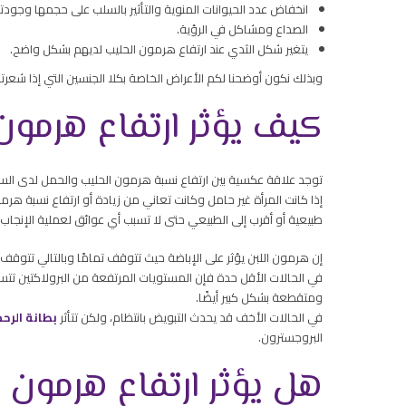
انخفاض عدد الحيوانات المنوية والتأثير بالسلب على حجمها وجودته
الصداع ومشاكل في الرؤية.
يتغير شكل الثدي عند ارتفاع هرمون الحليب لديهم بشكل واضح.
وبذلك نكون أوضحنا لكم الأعراض الخاصة بكلا الجنسين التي إذا شعرتما
كيف يؤثر ارتفاع هرمون
توجد علاقة عكسية بين ارتفاع نسبة هرمون الحليب والحمل لدى السي
إذا كانت المرأة غير حامل وكانت تعاني من زيادة أو ارتفاع نسبة هرم
طبيعية أو أقرب إلى الطبيعي حتى لا تسبب أي عوائق لعملية الإنجاب.
إن هرمون اللبن يؤثر على الإباضة حيث تتوقف تمامًا وبالتالي تتوقف الد
في الحالات الأقل حدة فإن المستويات المرتفعة من البرولاكتين تتس
ومتقطعة بشكل كبير أيضًا.
في الحالات الأخف قد يحدث التبويض بانتظام، ولكن تتأثر
بطانة الرحم
البروجسترون.
هل يؤثر ارتفاع هرمون ا