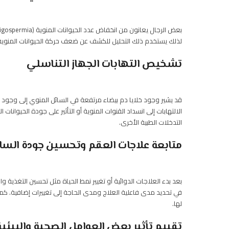
لذلك يستخدم ذلك التحليل للكشف عن ضعف حركة الحيوانات المنوية (Asthenozoospermia) أو وجود تشوهات في شكل
تشخيص التهابات الجهاز التناسلي
قد يشير وجود خلايا دم بيضاء مرتفعة في السائل المنوي إلى وجود ال
الالتهابات إلى انسداد القنوات المنوية أو التأثير على جودة الحيوانات
التدخلات الطبية الأخرى.
متابعة علاجات العقم وتحسين جودة السا
بعد بدء العلاجات الدوائية أو تغيير نمط الحياة مثل تحسين التغذية وا
في تحديد مدى فاعلية العلاج ومدى الحاجة إلى تغييرات إضافية. كما ي
لها.
تقييم تأثير بعض العوامل الصحية والبيئية