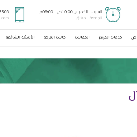
السبت - الخميس 10:00ص - 08:00م
6503
الجمعة - مغلق
r.com
اض
خدمات المركز
المقالات
حالات الفرحة
الأسئلة الشائعة
ل