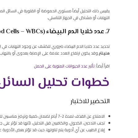
يقيس ذلك التحليل أيضاً مستوى الحموضة أو القلوية في السائل الم
التهابات أو مشاكل في الجهاز التناسلي.
7. عدد خلايا الدم البيضاء (White Blood Cells – WBCs)
تحديد عدد خلايا الدم البيضاء ضروري للكشف عن وجود التهابات في ا
مليلتر
.وقد يكون ارتفاع العدد علامة على الإصابة بعدوى أو بالتهاب ب
اقرأ أيضاً:
تأثير عدد الحيوانات المنوية على الحمل
خطوات تحليل السائل 
التحضير للاختبار
الامتناع عن القذف لمدة 2-7 أيام لضمان كمية وتركيز مناسبين للحيوانات المنوية.
تجنب التدخين، الكحول، والكافيين قبل التحليل، لأنها قد تؤثر على ج
إبلاغ الطبيب عن أي أدوية يتم تناولها، حيث قد تؤثر بعض الأدوية على