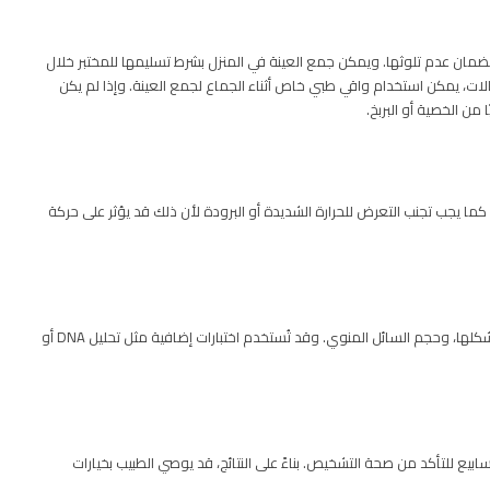
مان عدم تلوثها. ويمكن جمع العينة في المنزل بشرط تسليمها للمختبر خلال
حالات، يمكن استخدام واقي طبي خاص أثناء الجماع لجمع العينة. وإذا لم يكن
من الخصية أو البربخ.
تدلة (37 درجة مئوية) أثناء النقل. كما يجب تجنب التعرض للحرارة الشديدة أو البرودة لأن ذلك قد يؤثر على حركة
يتم تحليل العينة تحت المجهر لقياس عدد الحيوانات المنوية، حركتها، شكلها، وحجم السائل المنوي. وقد تُستخدم اختبارات إضافية مثل تحليل DNA أو
 كانت النتائج غير طبيعية، قد يوصي الطبيب بإعادة التحليل بعد 2-3 أسابيع للتأكد من صحة التشخيص. بناءً على النتائج، قد يوصي الطبيب بخيارات