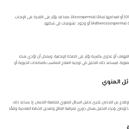
بعض الرجال يعانون من انخفاض عدد الحيوانات المنوية (Oligospermia) أو انعدامها تمامًا (Azoospermia)، مما قد يؤثر على القدرة على الإنجاب.
ها.
تهابات أو عدوى بكتيرية تؤثر على الصحة الإنجابية. ويمكن أن تؤدي هذه
 المنوية. فيساعد ذلك التحليل في توجيه العلاج المناسب بالمضادات الحيوية أو
ئل المنوي
لإقلاع عن التدخين، يُجرى تحليل السائل المنوي لمتابعة التحسن. إذ يساعد ذلك
ُوصى بإجراء التحليل بشكل دوري لمراقبة النتائج وتعديل الخطط العلاجية وفقًا