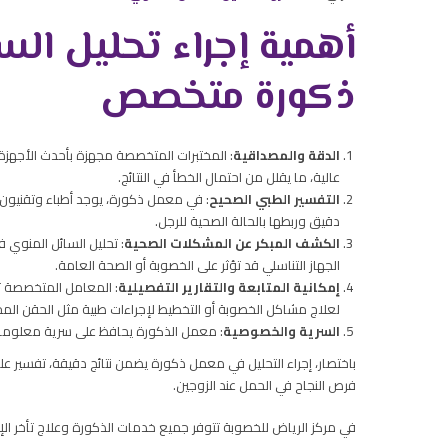
أهمية إجراء تحليل ال
ذكورة متخصص
الدقة والمصداقية
: المختبرات المتخصصة مجهزة بأحدث الأجهزة 
عالية، ما يقلل من احتمال الخطأ في النتائج.
التفسير الطبي الصحيح
: في معمل ذكورة، يوجد أطباء وتقنيون
دقيق وربطها بالحالة الصحية للرجل.
الكشف المبكر عن المشكلات الصحية
: تحليل السائل المنوي
الجهاز التناسلي قد تؤثر على الخصوبة أو الصحة العامة.
إمكانية المتابعة والتقارير التفصيلية
: المعامل المتخصصة توف
لعلاج مشاكل الخصوبة أو التخطيط لإجراءات طبية مثل الحقن المجه
السرية والخصوصية
: معمل الذكورة يحافظ على سرية معلومات ا
باختصار، إجراء التحليل في معمل ذكورة يضمن نتائج دقيقة، تفسير
فرص النجاح في الحمل عند الزوجين.
في مركز الرياض للخصوبة تتوفر جميع خدمات الذكورة وعلاج تأخر ال