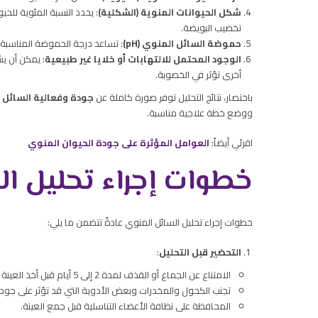
شكل الحيوانات المنوية (الشكلية)
: يحدد النسبة المئوية للح
تخصيب البويضة.
حموضة السائل المنوي (pH)
: تساعد درجة الحموضة المناسبة ع
الوجود المحتمل للالتهابات أو خلايا غير طبيعية
: يمكن أن يش
أخرى تؤثر في الخصوبة.
باختصار، نتائج التحليل توفر صورة كاملة عن
جودة وفعالية السائل ا
ووضع خطة علاجية مناسبة.
اقرئي أيضاً:
العوامل المؤثرة على جودة الحيوان المنوي
خطوات إجراء تحليل ال
خطوات إجراء تحليل السائل المنوي عادةً تتضمن ما يلي:
التحضير قبل التحليل
:
الامتناع عن الجماع أو القذف لمدة 2 إلى 5 أيام قبل أخذ العينة لضمان دقة النتائج.
تجنب الكحول والمخدرات وبعض الأدوية التي قد تؤثر على جودة 
المحافظة على نظافة الأعضاء التناسلية قبل جمع العينة.