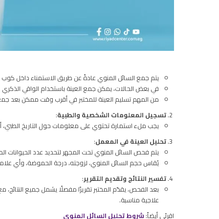
يتم جمع السائل المنوي عادةً عن طريق الاستمناء داخل كو
في بعض الحالات، يمكن جمع العينة باستخدام الواقي الذكري ا
من المهم تسليم العينة للمختبر في أقرب وقت ممكن بعد جمعها (عادة خلال 30 دقيقة) للح
تسجيل المعلومات الشخصية والطبية
:
يجب ملء استمارة تحتوي على معلومات حول التاريخ الطبي، أي أ
تحليل العينة في المعمل
:
يتم فحص السائل المنوي تحت المجهر لتحديد عدد الحيوانات الم
يُقاس حجم السائل المنوي، لزوجته، درجة الحموضة، وأي علامات 
تفسير النتائج وتقديم التقرير
:
بعد الفحص، يقدّم المختبر تقريرًا مفصلًا يشمل جميع النتائج
علاجية مناسبة.
اقرئي أيضاً:
شروط تحليل السائل المنوي