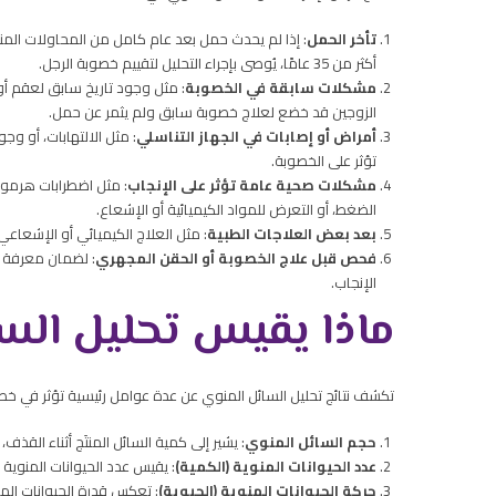
تأخر الحمل
: إذا لم يحدث حمل بعد عام كامل من المحاولات المن
أكثر من 35 عامًا، يُوصى بإجراء التحليل لتقييم خصوبة الرجل.
مشكلات سابقة في الخصوبة
: مثل وجود تاريخ سابق لعقم أو 
الزوجين قد خضع لعلاج خصوبة سابق ولم يثمر عن حمل.
أمراض أو إصابات في الجهاز التناسلي
: مثل الالتهابات، أو وج
تؤثر على الخصوبة.
مشكلات صحية عامة تؤثر على الإنجاب
: مثل اضطرابات هرموني
الضغط، أو التعرض للمواد الكيميائية أو الإشعاع.
بعد بعض العلاجات الطبية
: مثل العلاج الكيميائي أو الإشعاعي 
فحص قبل علاج الخصوبة أو الحقن المجهري
: لضمان معرفة ا
الإنجاب.
ماذا يقيس تحليل السا
تكشف نتائج تحليل السائل المنوي عن عدة عوامل رئيسية تؤثر في خص
حجم السائل المنوي
: يشير إلى كمية السائل المنتَج أثناء القذ
عدد الحيوانات المنوية (الكمية)
: يقيس عدد الحيوانات المنوية
حركة الحيوانات المنوية (الحيوية)
: تعكس قدرة الحيوانات المن