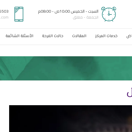
السبت - الخميس 10:00ص - 08:00م
6503
الجمعة - مغلق
r.com
اض
خدمات المركز
المقالات
حالات الفرحة
الأسئلة الشائعة
ل