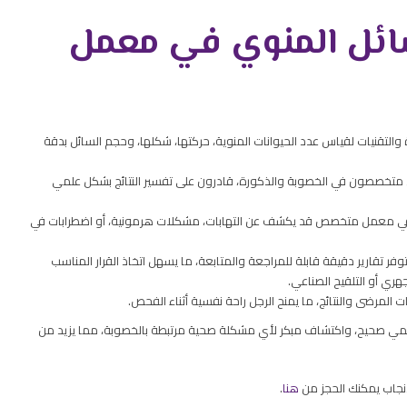
سائل المنوي في معمل
والتقنيات لقياس عدد الحيوانات المنوية، حركتها، شكلها، وحجم السائل بدقة
 متخصصون في الخصوبة والذكورة، قادرون على تفسير النتائج بشكل علمي
 في معمل متخصص قد يكشف عن التهابات، مشكلات هرمونية، أو اضطرابات في
ر تقارير دقيقة قابلة للمراجعة والمتابعة، ما يسهل اتخاذ القرار المناسب
ري أو التلقيح الصناعي.
لمرضى والنتائج، ما يمنح الرجل راحة نفسية أثناء الفحص.
 علمي صحيح، واكتشاف مبكر لأي مشكلة صحية مرتبطة بالخصوبة، مما يزيد من
إنجاب يمكنك الحجز من
هنا
.