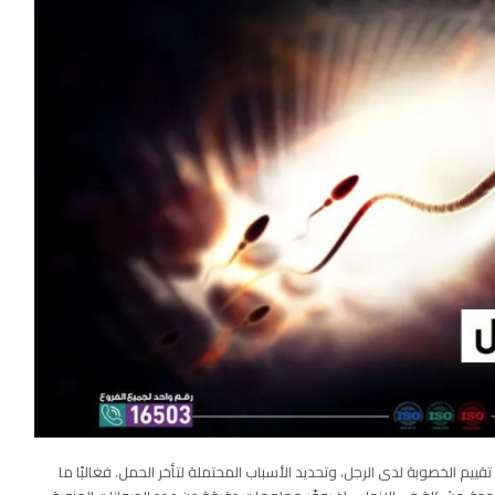
قييم الخصوبة لدى الرجل، وتحديد الأسباب المحتملة لتأخر الحمل. فغالبًا ما