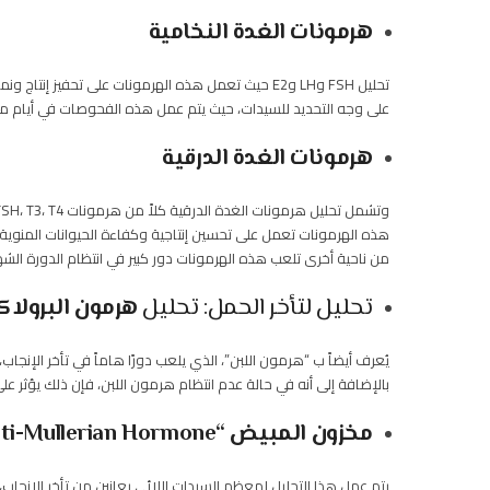
هرمونات الغدة النخامية
تحليل FSH وLH وE2 حيث تعمل هذه الهرمونات على تحفيز إنتاج ونمو البويضات، وكذلك تأثيره على الحيوانات المنوية.
على وجه التحديد للسيدات، حيث يتم عمل هذه الفحوصات في أيام مع
هرمونات الغدة الدرقية
وتشمل تحليل هرمونات الغدة الدرقية كلاً من هرمونات TSH، T3، T4.
هذه الهرمونات تعمل على تحسين إنتاجية وكفاءة الحيوانات المنوية
من ناحية أخرى تلعب هذه الهرمونات دور كبير في انتظام الدورة الشه
تحليل لتأخر الحمل: تحليل
هرمون البرولاك
يُعرف أيضاً ب “هرمون اللبن”، الذي يلعب دورًا هاماً في تأخر الإنجاب، 
بالإضافة إلى أنه في حالة عدم انتظام هرمون اللبن، فإن ذلك يؤثر على
مخزون المبيض “Anti-Mullerian Hormone”
يتم عمل هذا التحليل لمعظم السيدات اللائي يعانين من تأخر الإنجاب، 