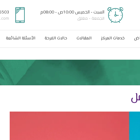
السبت - الخميس 10:00ص - 08:00م
6503
الجمعة - مغلق
r.com
اض
خدمات المركز
المقالات
حالات الفرحة
الأسئلة الشائعة
مل