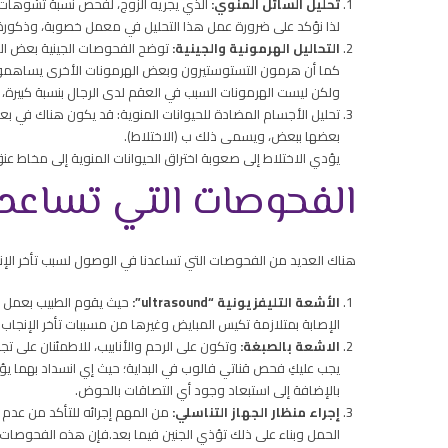
تحليل السائل المنوي:
الذي يجريه الزوج، لفحص نسبة تشوهات الح
لذا نؤكد على ضرورة عمل هذا التحليل في معمل خصوبة، وذكو
التحاليل الهرمونية والجينية:
توضح الفحوصات الجينية بعض المش
كما أن هرمون التستوستيرون وبعض الهرمونات الأخرى يساهمون ف
ولكن ليست الهرمونات السبب في العقم لدى الرجال بنسبة كبيرة، ول
تحليل الأجسام المضادة للحيوانات المنوية: قد يكون هناك في بع
بعضها ببعض، ويسمى ذلك ب (الاختلاط).
يؤدي الاختلاط إلى صعوبة اختراق الحيوانات المنوية إلى مخاط عنق
الفحوصات التي تساعد م
هناك العديد من الفحوصات التي تساعدنا في الوصول لسبب تأخر الإن
الأشعة التليفزيونية “ultrasound”:
حيث يقوم الطبيب بعمل فح
الإصابة بمتلازمة تكيس المبايض وغيرها من مسببات تأخر الإنجاب.
الاشعة بالصبغة:
وتكون على الرحم والأنابيب، للاطمئنان على 
يجب عليكِ فحص قناتي فالوب في البداية؛ حيث إي انسداد بهما يؤ
بالإضافة إلى استبعاد وجود أي التصاقات بالحوض.
إجراء منظار الجهاز التناسلي:
من المهم إجرائه للتأكد من عدم
الحمل وبناء على ذلك تؤذي الجنين فيما بعد.فإن هذه الفحوصات