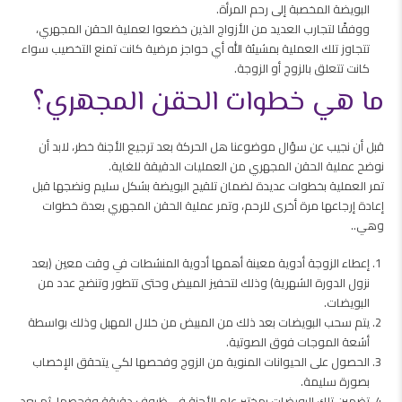
البويضة المخصبة إلى رحم المرأة.
ووفقًا لتجارب العديد من الأزواج الذين خضعوا لعملية الحقن المجهري،
تتجاوز تلك العملية بمشيئة الله أي حواجز مرضية كانت تمنع التخصيب سواء
كانت تتعلق بالزوج أو الزوجة.
ما هي خطوات الحقن المجهري؟
قبل أن نجيب عن سؤال موضوعنا هل الحركة بعد ترجيع الأجنة خطر، لابد أن
نوضح عملية الحقن المجهري من العمليات الدقيقة للغاية.
تمر العملية بخطوات عديدة لضمان تلقيح البويضة بشكل سليم ونضجها قبل
إعادة إرجاعها مرة أخرى للرحم، وتمر عملية الحقن المجهري بعدة خطوات
وهي..
إعطاء الزوجة أدوية معينة أهمها أدوية المنشطات في وقت معين (بعد
نزول الدورة الشهرية) وذلك لتحفيز المبيض وحتى تتطور وتنضج عدد من
البويضات.
يتم سحب البويضات بعد ذلك من المبيض من خلال المهبل وذلك بواسطة
أشعة الموجات فوق الصوتية.
الحصول على الحيوانات المنوية من الزوج وفحصها لكي يتحقق الإخصاب
بصورة سليمة.
تضمين تلك البويضات بمختبر علم الأجنة في ظروف دقيقة وفحصها، ثم بعد