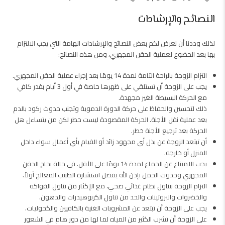
النصائح والإرشادات
لذلك وددنا أن نعرض لكم بعض النصائح والإرشادات الهامة التي يجب الالتزام
بها بعد الخضوع لعملية الحقن المجهري، ومن هذه النصائح:
التزام الزوجة بالراحة التامة لمدة 14 يومًا بعد إجراء عملية الحقن المجهري.
يجب على الزوجة أن تستلقي على ظهرها خاصة في أول 3 أيام بقدر كافي
مع الحركة البسيطة الغير مجهدة.
ذلك لتحسين والحفاظ على حركة الدورة الدموية وتجنب حدوث ركود بالدم
بعد عملية نقل الأجنة. الحركة المقصودة ليست خطر لكن من يتساءل هل
الحركة بعد ترجيع الأجنة خطر.
أن تبتعد الزوجة عن بذل أي مجهود زائد أو القيام بأي أعمال سواء داخل
المنزل أو خارجه.
يجب الامتناع عن الجماع لمدة 14 يومًا على الأقل. في حالة نجاح الحقن
المجهري وحدوث الحمل بإذن الله يفضل استشارة الطبيب المعالج أولاً.
التزام الزوجة بتناول نظام غذائي صحي، مع الإكثار من تناول الفواكه
والخضروات والبروتينات والحد من تناول الكربوهيدرات والدهون.
يجب على الزوجة أن تبتعد عن المشروبات الغنية بالكافيين والكحوليات.
على الزوجة أن تشرب الكثير من المياه لما لها من دور هام في الشعور