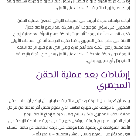
إذا كانت حركة المرأة ضرورة فيجب أن يكون ذلك للضرورة وحركة بسيطة وبعد
إجراء عملية إرجاع الأجنة بـ 3 ساعات على الأقل.
أجابت دراسات عديدة أجريت على السيدات اللواتي خضعن لعملية الحقن
المجهري على سؤال موضوعنا “هل الحركة بعد ترجيع الأجنة خطر”.
ذكرت الدراسات أنه لا يوجد تأثير مباشر لحركة جسم المرأة بعد عملية إرجاع
الاجنة على نجاح الحقن المجهري، كما ذكرت الدراسة أنه في الساعات الأولى
بعد عملية إرجاع الأجنة تعد أهم فترة وهي التي تلزم فيها الراحة التامة
للزوجة دون حركة ولمدة 3 ساعات على الأقل بعد إرجاع الأجنة بالإضافة
لتجنب بذل أي مجهود بدني.
إرشادات بعد عملية الحقن
المجهري
وبعد أن تعرفنا هل الحركة بعد ترجيع الأجنة خطر، نود أن نوضح أن نجاح الحقن
المجهري لا يتوقف على مهارة الطبيب الذي يقوم بعمل أخر مرحلة من مراحل
عملية الحقن المجهري بشكل سليم وهي مرحلة إرجاع الأجنة للرحم.
نجاح الحقن المجهري يتوقف وبشكل كبير جدًا على درجة محافظة الزوجة على
الأجنة المتواجدة في رحمها، كما يتوقف على درجة ابتعادها عن كافة الأشياء
التي قد تؤثر على ثبوتهم وبالتالي فشل العملية – لا قدر الله -.