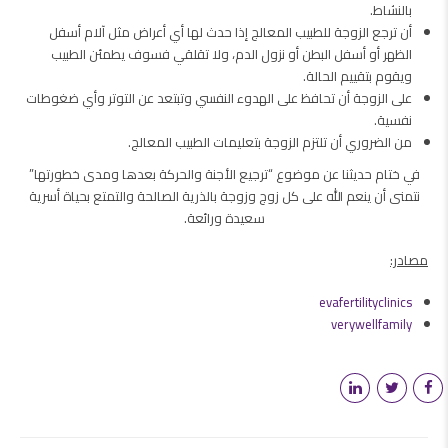
بالنشاط.
أن ترجع الزوجة للطبيب المعالج إذا حدث لها أي أعراض مثل آلام أسفل
الظهر أو أسفل البطن أو نزول الدم، ولا تقلقي فسوف يطمئن الطبيب
ويقوم بتقييم الحالة.
على الزوجة أن تحافظ على الهدوء النفسي وتبتعد عن التوتر وأي ضغوطات
نفسية.
من الضروري أن تلتزم الزوجة بتعليمات الطبيب المعالج.
​في ختام حديثنا عن موضوع “ترجيع الأجنة والحركة بعدها ومدى خطورتها”
نتمنى أن ينعم الله على كل زوج وزوجة بالذرية الصالحة والتمتع بحياة أسرية
سعيدة ورائعة.
مصادر:
evafertilityclinics
verywellfamily