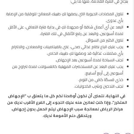
بنجاح في المرة القادمة، منها ما يلي:
تناول المضادات الحيوية التي يصفها لكِ طبيبك المعالج؛ للوقاية من الإصابة
بأي عدوى.
البعد عن أي أعمال شاقة أو مجهدة لكِ في بداية فترة التعافي، على الأقل
لمدة أسبوعين، والبعد عن رفع الأثقال في تلك الفترة.
تناول الكثير من السوائل.
يجب عليكِ اتباع نظام غذائي صحي، غني بالفيتامينات والمعادن، والالتزام
بأي مكملات غذائية قد وصفها لكِ طبيبك الخاص.
تجنب السباحة لمدة أسبوعين بعد الإجهاض.
يجب عليكِ البعد عن المستحضرات المهبلية كالغسولات لمدة تتراوح من
أسبوعين إلى أربع أسابيع.
خذي قسطًا كافي من النوم.
تجنب التدخين وشرب الكحوليات.
في النهاية، نتمنى أن نكون أوضحنا لكم كل ما يتعلق ب “الإجهاض
المتكرر”، وإذا كنتِ تعانين منه عليكِ اللجوء إلى الفرع الأقرب لديكِ من
مراكز الرياض لمعالجة سبب الإجهاض ليتم الحمل بدون إجهاض،
ويتحقق حلم الأمومة لديكِ.