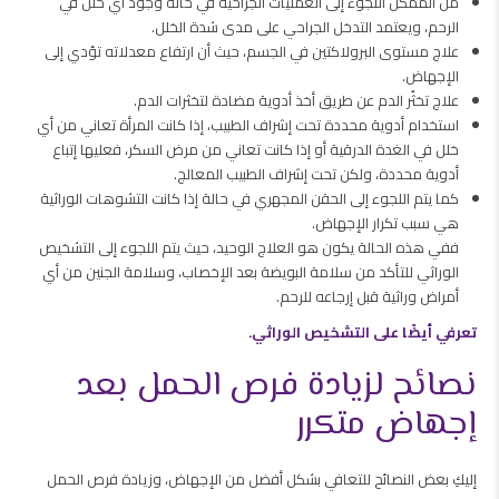
من الممكن اللجوء إلى العمليات الجراحية في حالة وجود أي خلل في
الرحم، ويعتمد التدخل الجراحي على مدى شدة الخلل.
علاج مستوى البرولاكتين في الجسم، حيث أن ارتفاع معدلاته تؤدي إلى
الإجهاض.
علاج تخثُر الدم عن طريق أخذ أدوية مضادة لتخثرات الدم.
استخدام أدوية محددة تحت إشراف الطبيب، إذا كانت المرأة تعاني من أي
خلل في الغدة الدرقية أو إذا كانت تعاني من مرض السكر، فعليها إتباع
أدوية محددة، ولكن تحت إشراف الطبيب المعالج.
كما يتم اللجوء إلى الحقن المجهري في حالة إذا كانت التشوهات الوراثية
هي سبب تكرار الإجهاض.
ففي هذه الحالة يكون هو العلاج الوحيد، حيث يتم اللجوء إلى التشخيص
الوراثي للتأكد من سلامة البويضة بعد الإخصاب، وسلامة الجنين من أي
أمراض وراثية قبل إرجاعه للرحم.
تعرفي أيضًا على التشخيص الوراثي.
نصائح لزيادة فرص الحمل بعد
إجهاض متكرر
إليكِ بعض النصائح للتعافي بشكل أفضل من الإجهاض، وزيادة فرص الحمل