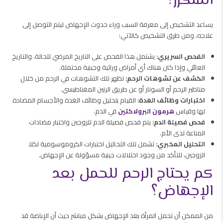
المتكرر؟
يساعد التشخيص إلى معرفة السبب وراء حدوث الإجهاض ليتم التوصل إلى
علاجه، ومن طرق التشخيص كالآتي:
الفحص السريري:
يشتمل هذا الفحص على التاريخ المرضي للحالة، والتاريخ
العائلي وإذا كان هناك أي أمراض وراثية وجينية محتملة.
الكشف عن تشوهات الرحم:
تظهر تلك التشوهات في الرحم من خلال
مناظير الرحم أو السونار أو عن طريق الرنين المغناطيسي.
اختبارات وظائف الغدة:
القيام بتحليل وظائف الغدة والأجسام المضادة
لها وقياس
هرمون البرولاكتين
في الدم.
فحص فصيلة الدم:
يتم فحص فصيلة الدم للزوجين واختبار مضادات
المناعة لدى الأم.
التحليل المخبري:
تشمل تلك التحاليل اختبارات الكروموسومية لكلا
الزوجين، للتأكد من وجود اختلالات جينية مسؤولة عن الإجهاض.
كم يحتاج الرحم للحمل بعد
الإجهاض؟
من الممكن أن تحمل المرأة بعد الإجهاض بشكل مباشر حيث أن الإباضة قد