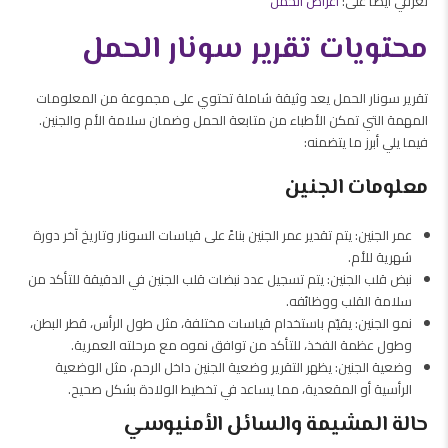
تعرفي أيضاً على:
أعراض الحمل
محتويات تقرير سونار الحمل
تقرير سونار الحمل يعد وثيقة شاملة تحتوي على مجموعة من المعلومات
المهمة التي تمكن الأطباء من متابعة الحمل وضمان سلامة الأم والجنين.
فيما يلي أبرز ما يتضمنه:
معلومات الجنين
عمر الجنين: يتم تقدير عمر الجنين بناءً على قياسات السونار وتاريخ آخر دورة
شهرية للأم.
نبض قلب الجنين: يتم تسجيل عدد نبضات قلب الجنين في الدقيقة للتأكد من
سلامة القلب ووظائفه.
نمو الجنين: يقيّم باستخدام قياسات مختلفة، مثل طول الرأس، قطر البطن،
وطول عظمة الفخذ، للتأكد من توافق نموه مع مرحلته العمرية.
وضعية الجنين: يظهر التقرير وضعية الجنين داخل الرحم، مثل الوضعية
الرأسية أو المقعدية، مما يساعد في تخطيط الولادة بشكل صحيح.
حالة المشيمة والسائل الأمنيوسي