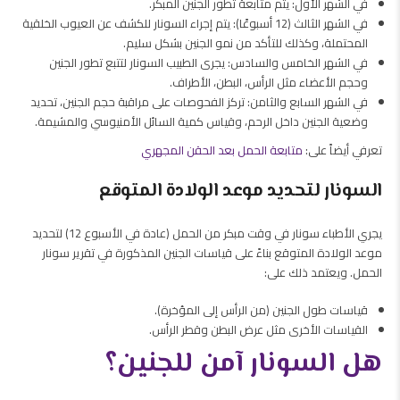
في الشهر الأول: يتم متابعة تطور الجنين المبكر.
في الشهر الثالث (12 أسبوعًا): يتم إجراء السونار للكشف عن العيوب الخلقية
المحتملة، وكذلك للتأكد من نمو الجنين بشكل سليم.
في الشهر الخامس والسادس: يجرى الطبيب السونار لتتبع تطور الجنين
وحجم الأعضاء مثل الرأس، البطن، الأطراف.
في الشهر السابع والثامن: تركز الفحوصات على مراقبة حجم الجنين، تحديد
وضعية الجنين داخل الرحم، وقياس كمية السائل الأمنيوسي والمشيمة.
تعرفي أيضاً على:
متابعة الحمل بعد الحقن المجهري
السونار لتحديد موعد الولادة المتوقع
يجري الأطباء سونار في وقت مبكر من الحمل (عادة في الأسبوع 12) لتحديد
موعد الولادة المتوقع بناءً على قياسات الجنين المذكورة في تقرير سونار
الحمل. ويعتمد ذلك على:
قياسات طول الجنين (من الرأس إلى المؤخرة).
القياسات الأخرى مثل عرض البطن وقطر الرأس.
هل السونار آمن للجنين؟