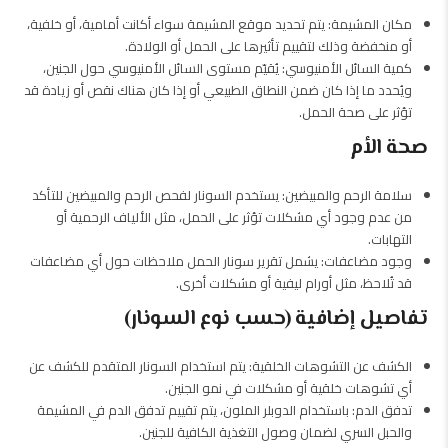
مكان المشيمة: يتم تحديد موقع المشيمة سواء أكانت أمامية، أو خلفية،
أو منخفضة وذلك لتقييم تأثيرها على الحمل أو الولادة.
كمية السائل الأمنيوسي: يُقيّم مستوى السائل الأمنيوسي حول الجنين،
ويُحدد ما إذا كان ضمن النطاق الطبيعي أو إذا كان هناك نقص أو زيادة قد
تؤثر على صحة الحمل.
صحة الأم
سلامة الرحم والمبيضين: يستخدم السونار لفحص الرحم والمبيضين للتأكد
من عدم وجود أي مشكلات تؤثر على الحمل، مثل الألياف الرحمية أو
التهابات.
وجود مضاعفات: يشمل تقرير سونار الحمل ملاحظات حول أي مضاعفات
قد تُلاحظ، مثل أورام ليفية أو مشكلات أخرى.
تفاصيل إضافية (حسب نوع السونار)
الكشف عن التشوهات الخلقية: يتم استخدام السونار المتقدم للكشف عن
أي تشوهات خلقية أو مشكلات في نمو الجنين.
تدفق الدم: باستخدام الدوبلر الملون، يتم تقييم تدفق الدم في المشيمة
والحبل السري لضمان وصول التغذية الكافية للجنين.