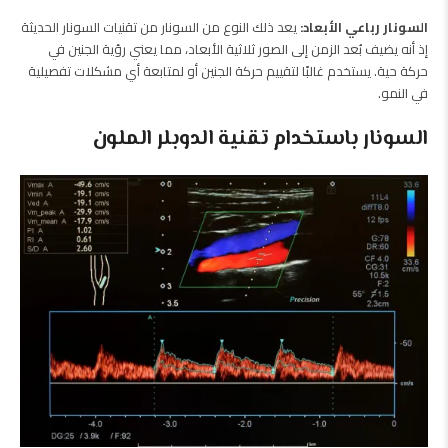
السونار رباعي الأبعاد:
يعد ذلك النوع من السونار من تقنيات السونار الحديثة
إذ أنه يضيف بُعد الزمن إلى الصور ثلاثية الأبعاد، مما يعني رؤية الجنين في
حركة حية. يستخدم غالبًا لتقييم حركة الجنين أو لمتابعة أي مشكلات تفصيلية
في النمو.
السونار باستخدام تقنية الدوبلر الملون