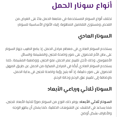
أنواع سونار الحمل
تختلف أنواع السونار المستخدمة في متابعة الحمل بناءً على الغرض من
الفحص ومستوى التفاصيل المطلوبة. إليك الأنواع الأساسية للسونار:
السونار العادي
يستخدم السونار العادي في معظم مراحل الحمل. إذ يضع الطبيب جهاز السونار
على بطن الأم للحصول على صور واضحة للجنين والمشيمة والسائل
الأمنيوسي. وذلك لأجل تقييم عمر الحمل، نمو الجنين، ووضعية المشيمة. كما
يستخدم السونار العادي أيضًا في المراحل المبكرة من الحمل عن طريق المهبل
للحصول على صور دقيقة. إذ أنه يتيح رؤية واضحة للجنين في بداية الحمل،
بالإضافة إلى تقييم عنق الرحم وحالة الرحم.
السونار ثلاثي ورباعي الأبعاد
السونار ثلاثي الأبعاد:
يوفر ذلك النوع من السونار صورًا ثلاثية الأبعاد للجنين،
مما يساعد في الكشف عن التشوهات الخلقية. كما يمكن أن يظهر الوجه
والأطراف بشكل أوضح.