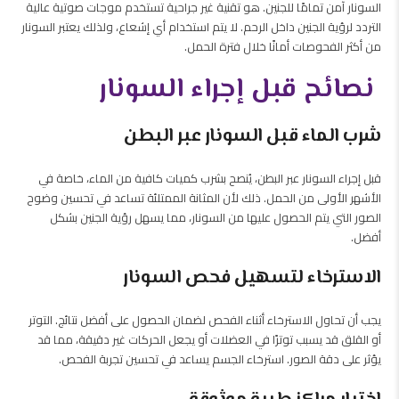
السونار آمن تمامًا للجنين. هو تقنية غير جراحية تستخدم موجات صوتية عالية
التردد لرؤية الجنين داخل الرحم. لا يتم استخدام أي إشعاع، ولذلك يعتبر السونار
من أكثر الفحوصات أمانًا خلال فترة الحمل.
نصائح قبل إجراء السونار
شرب الماء قبل السونار عبر البطن
قبل إجراء السونار عبر البطن، يُنصح بشرب كميات كافية من الماء، خاصة في
الأشهر الأولى من الحمل. ذلك لأن المثانة الممتلئة تساعد في تحسين وضوح
الصور التي يتم الحصول عليها من السونار، مما يسهل رؤية الجنين بشكل
أفضل.
الاسترخاء لتسهيل فحص السونار
يجب أن تحاول الاسترخاء أثناء الفحص لضمان الحصول على أفضل نتائج. التوتر
أو القلق قد يسبب توترًا في العضلات أو يجعل الحركات غير دقيقة، مما قد
يؤثر على دقة الصور. استرخاء الجسم يساعد في تحسين تجربة الفحص.