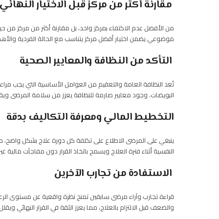
مقارنة أكثر من مركز قبل الاختيار النهائي
من الأفضل عدم الاكتفاء بمركز واحد، بل مقارنة أكثر من مركز من حيث 
موضوعي يضمن اختيار أفضل مركز يتناسب مع الحالة الفردية والأهد
التأكد من النظافة والمعايير الصحية
تُعد النظافة العامة والتعقيم من العوامل الأساسية التي يجب مرا
البويضات. وجود معايير صارمة للنظافة يعزز من سلامة المرضى ويق
التخطيط المالي ومعرفة التكاليف بدقة
ينبغي على المرضى الاطلاع على تكلفة كل دورة علاج بشكل واضح، 
النفسية أثناء فترة العلاج ويسمح باتخاذ القرار دون مفاجآت مالية غي
الاستفادة من تجارب الآخرين
قراءة تجارب وآراء مرضى سابقين تمنح نظرة واقعية عن مستوى الرعا
والضعف قبل الالتزام بالعلاج، مما يعزز الثقة في القرار النهائي ويقلل