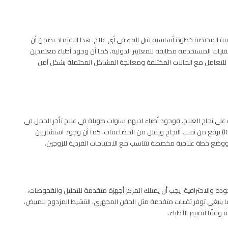
رسمية المختصة خطوة أساسية قبل البدء في أي علاج. هذا الاعتماد يضمن أن
تقنيات المستخدمة مطابقة للمعايير الدولية. كما أن وجود أطباء معتمدين
للتعامل مع الحالات المختلفة ومعالجة المشاكل المحتملة بشكل آمن
ة على نجاح العلاج. فوجود أطباء لديهم سنوات طويلة في علاج تأخر الحمل في
مصر واستخدام تقنيات الحقن المجهري (IVF) والتخصيب الصناعي (ICSI) يرفع من نسب النجاح ويقلل من المضاعفات. كما أن وجود استشاريين
ووضع خطة علاجية مخصصة تتناسب مع الاحتياجات الفردية للزوجين.
جودة والاحترافية. يجب أن يمتلك المركز أجهزة متقدمة للتحليل والفحوصات،
 ينبغي توفر تقنيات متقدمة مثل الحقن المجهري، التنشيط المزدوج للمبيض،