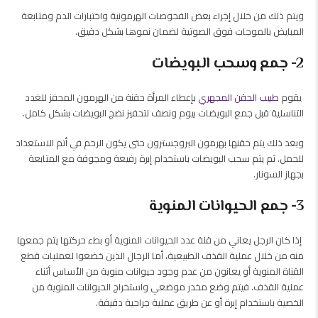
ويتم ذلك من خلال إجراء بعض الفحوصات الهرمونية واختبارات الدم ومتابعة
المبايض بالموجات فوق الصوتية لضمان نموها بشكل دقيق.
2- جمع وسحب البويضات
يقوم
طبيب الحقن المجهري
بإعطاء المرأة حقنة من الهرمون المحفز للغدد
التناسلية قبل جمع البويضات بيوم ونصف لتحفيز نضج البويضات بشكل كامل.
وبعد ذلك يتم حقنها بهرمون البروجسترون حتى يكون الرحم في أتم الاستعداد
للحمل. ثم يتم سحب البويضات باستخدام إبرة رفيعة ومجوفة مع المتابعة
بجهاز السونار.
3- جمع الحيوانات المنوية
إذا كان الرجل يعاني من قلة عدد الحيوانات المنوية أو بطء حركتها يتم جمعها
منه من خلال عملية القذف الطبيعية، أما الرجال الذين خضعوا لعمليات قطع
القناة المنوية أو يعانون من عدم وجود حيوانات منوية من الأساس أثناء
عملية القذف. فيتم
وضع مخدر موضعي واستخراج الحيوانات المنوية من
الخصية باستخدام إبرة أو عن طريق عملية جراحية دقيقة.