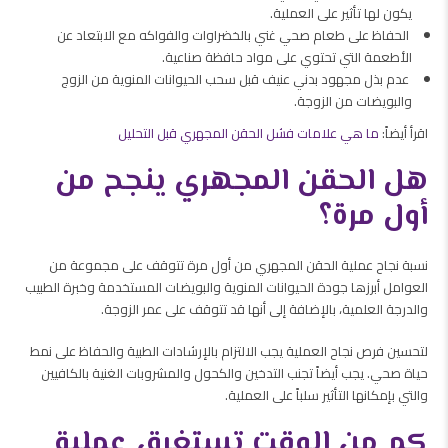
يكون لها تأثير على العملية.
الحفاظ على طعام صحي غني بالخضراوات والفواكه مع الابتعاد عن
الأطعمة التي تحتوي على مواد حافظة صناعية.
عدم بذل مجهود بدني عنيف قبل سحب الحيوانات المنوية من الزوج
والبويضات من الزوجة.
اقرأ أيضاً:
ما هي علامات فشل الحقن المجهري قبل التحليل
هل الحقن المجهري ينجح من
أول مرة؟
نسبة نجاح عملية الحقن المجهري من أول مرة تتوقف على مجموعة من
العوامل أبرزها جودة الحيوانات المنوية والبويضات المستخدمة وخبرة الطبيب
والدرجة العلمية، بالإضافة إلى أنها قد تتوقف على عمر الزوجة.
لتحسين فرص نجاح العملية يجب الالتزام بالإرشادات الطبية والحفاظ على نمط
حياة صحي. يجب أيضاً تجنب التدخين والكحول والمشروبات الغنية بالكافيين
والتي بإمكانها التأثير سلباً على العملية.
كم من الوقت تستغرق عملية