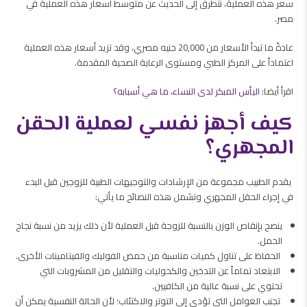
سعر هذه العملية، نتطرق إلى الحديث عن متوسط أسعار هذه العملية في
مصر.
عادةً ما تبدأ الأسعار من 20,000 جنيه مصري، وقد تزيد أسعار هذه العملية
اعتماداً على المركز الطبي ومستوى الرعاية الصحية المقدمة.
اقرأ أيضا:
اليأس المبكر لدى النساء، ما هي أسبابه؟
كيف أجهز نفسي لعملية الحقن
المجهري؟
يقدم الطبيب مجموعة من الإرشادات والتوجيهات الطبية للزوجين قبل البدء
في إجراء الحقل المجهري وتشمل هذه النصائح ما يأتي:
ينصح بإنقاص الوزن بالنسبة للزوجة قبل العملية لأن ذلك يزيد من نسبة نجاح
الحمل.
الحفاظ على تناول كميات مناسبة من حمض الفوليك والفيتامينات الأخرى.
الابتعاد تماماً عن التدخين والكحوليات والتقليل من المشروبات التي
تحتوي على نسبة عالية من الكافيين.
تجنب العوامل التي تؤدي إلى التوتر والاكتئاب؛ لأن الحالة النفسية يمكن أن