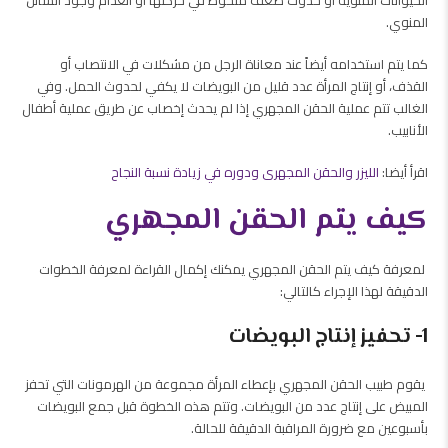
الحيوانات المنوية أو حدوث ضعف ملحوظ في حركتها أو انعدام وجود السائل
المنوي.
كما يتم استخدامه أيضاً عند معاناة الرجل من مشكلات في الانتصاب أو
القذف، أو إنتاج المرأة عدد قليل من البويضات لا يكفي لحدوث الحمل. وفي
الغالب تتم عملية الحقن المجهري إذا لم يحدث إخصاب عن طريق عملية أطفال
الأنابيب.
اقرأ أيضا:
الليزر والحقن المجهرى ودوره في زيادة نسبة النجاح
كيف يتم الحقن المجهري
لمعرفة كيف يتم الحقن المجهري يمكنك إكمال القراءة لمعرفة الخطوات
الدقيقة لهذا الإجراء كالتالي:
1- تحفيز إنتاج البويضات
يقوم طبيب الحقن المجهري بإعطاء المرأة مجموعة من الهرمونات التي تحفز
المبيض على إنتاج عدد من البويضات. وت
تم هذه الخطوة قبل جمع البويضات
بأسبوعين مع ضرورة المراقبة الدقيقة للحالة.