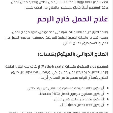
تحت التخدير العام لرؤية الأعضاء التناسلية من الداخل وتحديد مكان الحمل
بدقة. يُستخدم أحيانًا كأداة للتشخيص والعلاج في الوقت نفسه.
علاج الحمل خارج الرحم
يعتمد اختيار طريقة العلاج المناسبة على عدة عوامل، منها: موقع الحمل،
ومدى تطوره، والحالة الصحية العامة للمريضة، ومستوى هرمون الحمل في
الدم. وتنقسم طرق العلاج كالتالي:
العلاج الدوائي (الميثوتريكسات)
يُستخدم دواء
الميثوتريكسات (Methotrexate)
لإيقاف نمو الخلايا الجنينية
وإنهاء الحمل خارج الرحم دون تدخل جراحي. ويُعطى هذا الدواء عن طريق
الحقن، بشرط أن تتوافر مجموعة من المعايير، أبرزها:
أن تكون حالة المريضة مستقرة ولا تعاني من نزيف داخلي.
أن يكون مستوى هرمون الحمل (HCG) منخفضًا.
ألا يكون هناك نبض داخل كيس الحمل.
أن يكون حجم الحمل صغيرًا نسبيًا.
ملاحظة:
بعد إعطاء الدواء، تتم متابعة مستوى هرمون الحمل في الدم على