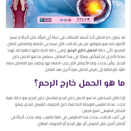
قد يكون خبر الحمل أحد أسعد اللحظات في حياة أي امرأة، لكن أحيانًا لا تسير
الأمور كما هو متوقع. من بين الحالات التي تستدعي الانتباه والتعامل الطبي
السريع، تأتي حالة
الحمل خارج الرحم
، وهي حالة نادرة لكنها خطيرة قد تهدد
صحة الأم إن لم تُشخّص مبكرًا. في هذا المقال، سنشرح ما هو الحمل خارج
الرحم ، وأين يحدث، وما الأعراض التي يجب الانتباه لها، وكيف يتم التعامل معه
طبيًا، بالإضافة إلى فرص الحمل مرة أخرى بعد العلاج.
ما هو الحمل خارج الرحم؟
اإذا كنتي تتساءلين ما هو الحمل خارج الرحم فالحمل خارج الرحم
هو حالة طبية
تحدث عندما تنغرس البويضة المخصبة خارج التجويف الرئيسي للرحم، وهو
المكان الطبيعي لنمو الجنين.
في أغلب الحالات، يحدث هذا الانغراس في
قناة فالوب
، وقد يحدث أحيانًا في
أماكن أخرى مثل المبيض أو عنق الرحم أو التجويف البطني.