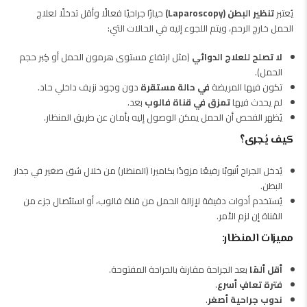
يُعتبر
تنظير البطن (Laparoscopy)
خيارًا جراحيًا فعالًا وأقل تدخلًا لعلاج
الحمل خارج الرحم، ويتم اللجوء إليه في الحالات التي:
لا تصلح للعلاج الدوائي
(مثل ارتفاع مستوى هرمون الحمل أو كِبر حجم
الحمل).
تكون فيها المريضة
في حالة مستقرة
دون وجود نزيف داخلي حاد.
لم يحدث فيها
تمزق في قناة فالوب
بعد.
يُظهر الفحص أن الحمل يمكن الوصول إليه بأمان عن طريق المنظار.
كيف يُجرى؟
يُدخل الجراح أنبوبًا رفيعًا مزودًا بكاميرا (المنظار) من خلال شق صغير في جدار
البطن.
يُستخدم أدوات دقيقة لإزالة الحمل من قناة فالوب، أو استئصال جزء من
القناة إن لزم الأمر.
مميزات المنظار:
أقل ألمًا
بعد الجراحة مقارنة بالجراحة المفتوحة.
فترة تعافٍ أسرع
.
ندوب جراحية أصغر
.