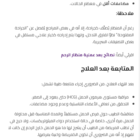
مضاعفات أقل
في معظم الحالات.
ملاحظة:
رغم أن المنظار يُصنَّف كجراحة، إلا أنه في بعض المراجع يُفصل عن “الجراحة
المفتوحة” نظرًا لفارق التدخل، ولهذا يتم إدراجه كخيار علاجي مستقل في
بعض التصنيفات السريرية.
اقرئي أيضاً:
نصائح بعد عملية منظار الرحم
المتابعة بعد العلاج
بعد انتهاء العلاج، من الضروري إجراء متابعة طبية تشمل:
مراقبة مستوى هرمون الحمل (HCG) حتى يعود إلى الصفر.
التحقق من تعافي الأعضاء التناسلية وعدم وجود مضاعفات.
مناقشة الطبيب حول فرص الحمل مستقبلاً والمدة المناسبة قبل محاولة
الحمل مرة أخرى، خاصة في حالة استخدام دواء الميثوتريكسات. ولا حرج في
أن تطلب المريضة من الطبيب أن يشرح لها ما هو الحمل خارج الرحم إن كانت لا
تفهم إذ أنه من الضروري أن تكون الكمريضة واعية بمرضها.