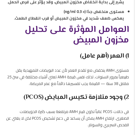
يشير إلى بداية انخفاض مخزون المبيض، وقد يؤثر على فرص الحمل.
مستوى منخفض جدًا (< 0.3 ng/ml)
يعكس ضعف شديد في مخزون المبيض أو قرب انقطاع الطمث.
العوامل المؤثرة على تحليل
مخزون المبيض
1) العمر (أهم عامل)
مستوى AMH ينخفض مع تقدم العمر لأن عدد البويضات التمهيدية يقل
طبيعياً بمرور السنوات. لذلك نفس قيمة AMH تعني أشياء مختلفة في سنّ 25
مقابل 38 سنة — القيمة يجب تفسيرها دائماً مع عمر المريضة.
2) وجود متلازمة تكيس المبايض (PCOS)
في حالات PCOS غالباً تكون قيم AMH مرتفعة بسبب كثرة الحويصلات
الصغرى. ارتفاع AMH يمكن أن يساعد في دعم تشخيص PCOS لكن لا يغني عن
الفحص السريري والسونار.