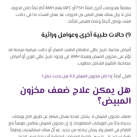
مقارنةً بفحوصات أخرى (مثلاً FSH أو AFC) يعتبر AMH أكثر ثباتاً خلال الدورة،
لكن لا يزال هناك بعض التباين بين الدورات عند بعض النساء؛ لذا في حالات
الشك يوصى أحياناً بإعادة القياس للتأكد.
9) حالات طبية أخرى وعوامل وراثية
أمراض مناعية، تاريخ عائلي لانقطاع الطمث المبكر، أو حالات مرضية مزمـنة قد
تؤثر على مخزون المبيض ونتيجة AMH. في وجود تاريخ عائلي قوي أو أمراض
مصاحبة، التقييم الشامل مطلوب.
اقرئي أيضاً:
إذا كان مخزون المبيض 0.3 هل يحدث حمل؟
هل يمكن علاج ضعف مخزون
المبيض؟
ضعف مخزون المبيض لا يمكن علاجه بشكل مباشر عن طريق انتاج بويضات
جديدة بدلاً من البويضات المفقودة، إذ إن مخزون المبيض يتناقص طبيعياً مع
التقدّم في العمر ولا يمكن زيادته من جديد. غير أنّ هناك استراتيجيات وطرقاً
طبية تساعد على تحسين كفاءة البويضات المتبقية أو زيادة فرص الحمل،