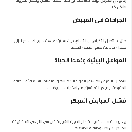
إذ يؤدي التعرّض لهذه العلاجات إلى تلف أنسجة المبيض وتقليل مخزونه
بشكل كبير.
الجراحات في المبيض
مثل استئصال الأكياس أو الأورام، حيث قد تؤدي هذه الإجراءات أحياناً إلى
فقدان جزء من نسيج المبيض السليم.
العوامل البيئية ونمط الحياة
التدخين، التعرّض المستمر للمواد الكيميائية والملوّثات، السمنة أو النحافة
المفرطة، جميعها قد تسرّع من استهلاك البويضات.
فشل المبايض المبكر
وهو حالة يحدث فيها انقطاع الدورة الشهرية قبل سن الأربعين نتيجة توقف
المبيض عن أداء وظيفته الطبيعية.