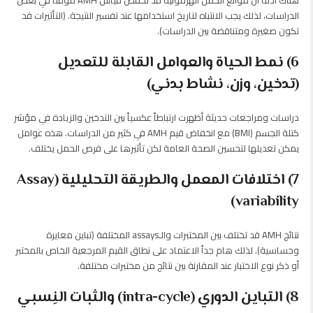
هناك أدلة أن موانع الحمل الهرمونية قد تخفّض قياس AMH مؤقتاً في بعض
الدراسات، لذلك يجب الانتباه لتاريخ استخدامها عند تفسير النتيجة. (التأثيرات قد
تكون صغيرة ومتناقضة بين الدراسات).
6) نمط الحياة والعوامل القابلة للتعديل
(تدخين، وزن، نشاط بدني)
دراسات ومراجعات حديثة أظهرت ارتباطاً عكسياً بين التدخين والزيادة في مؤشر
كتلة الجسم (BMI) مع انخفاض قيم AMH في كثير من الدراسات. هذه عوامل
يمكن تعديلها لتحسين الصحة العامة لكن تأثيرها على فرص الحمل يختلف.
7) اختلافات المعمل والطريقة التحليلية (Assay
variability)
نتائج AMH قد تختلف بين المختبرات والـassays المختلفة (تباين معايرة
وحساسية). لذلك هام جداً الاعتماد على نطاق القيم المرجعية الخاص بالمختبر
أو ذكر نوع الاختبار عند المقارنة بين نتائج من مختبرات مختلفة.
8) التباين الدوري (intra-cycle) والثبات النِسبي