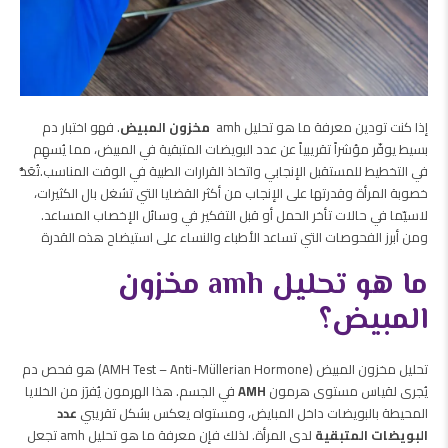
إذا كنت تودين معرفة ما هو تحليل amh
مخزون المبيض
. فهو اختبار دم
بسيط يوفّر مؤشراً تقريبياً عن عدد البويضات المتبقية في المبيض، مما يُسهِم
في التخطيط للمستقبل الإنجابي واتخاذ القرارات الطبية في الوقت المناسب.تُعَدُّ
خصوبة المرأة وقدرتها على الإنجاب من أكثر القضايا التي تشغل بال الكثيرات،
لاسيّما في حالات تأخر الحمل أو قبل التفكير في وسائل الإخصاب المساعد.
ومن أبرز الفحوصات التي تساعد الأطباء والنساء على استيضاح هذه القدرة
ما هو تحليل amh مخزون
المبيض؟
تحليل مخزون المبيض (AMH Test – Anti-Müllerian Hormone) هو فحص دم
يُجرى لقياس مستوى هرمون
AMH
في الجسم. هذا الهرمون يُفرَز من الخلايا
المحيطة بالبويضات داخل المبايض، ومستواه يعكس بشكل تقريبي
عدد
البويضات المتبقية
لدى المرأة. لذلك فإن معرفة ما هو تحليل amh تجعل