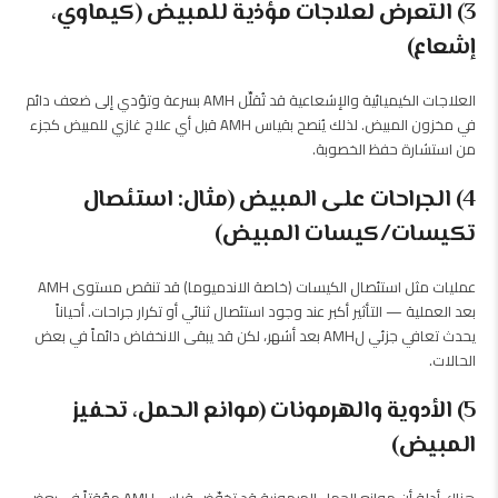
3) التعرض لعلاجات مؤذية للمبيض (كيماوي،
إشعاع)
العلاجات الكيميائية والإشعاعية قد تُقلِّل AMH بسرعة وتؤدي إلى ضعف دائم
في مخزون المبيض. لذلك يُنصح بقياس AMH قبل أي علاج غازي للمبيض كجزء
من استشارة حفظ الخصوبة.
4) الجراحات على المبيض (مثال: استئصال
تكيسات/كيسات المبيض)
عمليات مثل استئصال الكيسات (خاصة الاندميوما) قد تنقص مستوى AMH
بعد العملية — التأثير أكبر عند وجود استئصال ثنائي أو تكرار جراحات. أحياناً
يحدث تعافي جزئي لAMH بعد أشهر، لكن قد يبقى الانخفاض دائماً في بعض
الحالات.
5) الأدوية والهرمونات (موانع الحمل، تحفيز
المبيض)