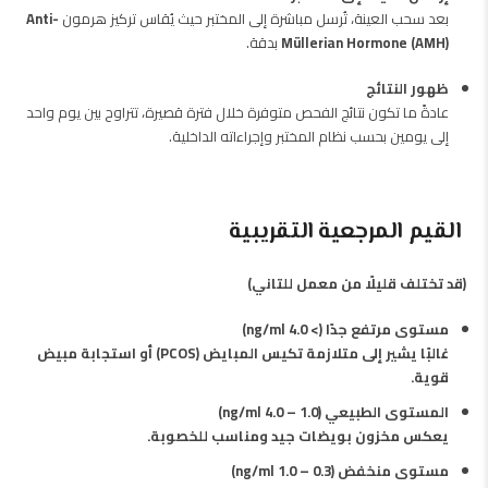
بعد سحب العينة، تُرسل مباشرة إلى المختبر حيث يُقاس تركيز هرمون
Anti-
Müllerian Hormone (AMH)
بدقة.
ظهور النتائج
عادةً ما تكون نتائج الفحص متوفرة خلال فترة قصيرة، تتراوح بين يوم واحد
إلى يومين بحسب نظام المختبر وإجراءاته الداخلية.
القيم المرجعية التقريبية
(قد تختلف قليلًا من معمل للتاني)
مستوى مرتفع جدًا (> 4.0 ng/ml)
غالبًا يشير إلى متلازمة تكيس المبايض (PCOS) أو استجابة مبيض
قوية.
المستوى الطبيعي (1.0 – 4.0 ng/ml)
يعكس مخزون بويضات جيد ومناسب للخصوبة.
مستوى منخفض (0.3 – 1.0 ng/ml)