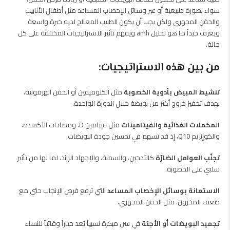
سواء بصورة طبيعية أو عبر وسائل الإخصاب المساعد مثل أطفال الأنابيب
والحقن المجهري ولكن يجب أن يكون الطبيب المعالج لديه خبرة واسعة
ويعرف جيداً ما هو تحليل amh ويفهم تأثير الاستراتيجيات المختلفة على كل
حالة.
من بين هذه الاستراتيجيات:
تنشيط المبيض بأدوية الخصوبة
مثل الكلوميفين أو الحقن الهرمونية،
بهدف تحفيز خروج أكثر من بويضة خلال الدورة الواحدة.
المكملات الغذائية والفيتامينات
مثل فيتامين D، ومضادات الأكسدة،
والكوإنزيم Q10، إذ قد تسهم في تحسين جودة البويضات.
تجنّب العوامل الضارّة
كالتدخين، والسمنة، والإجهاد الزائد، لما لها من تأثير
سلبي على الخصوبة.
الاستعانة بوسائل الإخصاب المساعد
التي ترفع فرص الإنجاب حتى مع
ضعف المخزون، مثل الحقن المجهري.
تجميد البويضات أو الأجنة
في سن مبكرة نسبياً يُعد خياراً وقائياً للنساء