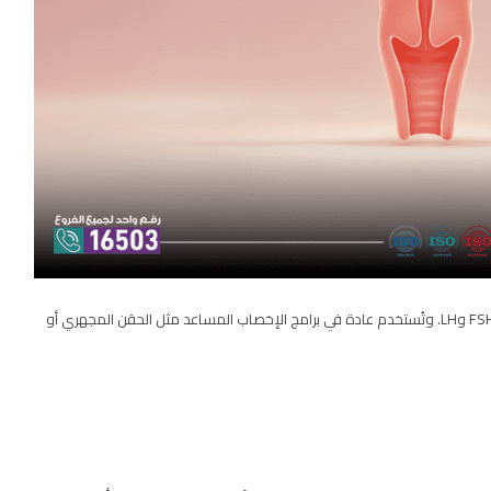
تحتوي على هرمونات مشابهة لتلك التي يفرزها الجسم طبيعيًا مثل FSH وLH. وتُستخدم عادة في برامج الإخصاب المساعد مثل الحقن المجهري أو