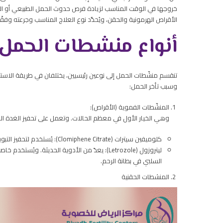
خروجها في الوقت المناسب لزيادة فرص حدوث الحمل الطبيعي أو الم
الأقراص الهرمونية والحقن، ويُحدَّد نوع العلاج المناسب وجرعته وفقً
أنواع منشطات الحمل
تنقسم منشّطات الحمل إلى نوعين رئيسيين، يختلفان في طريقة الاستخ
وسبب تأخر الحمل:
المنشّطات الفموية (الأقراص):
وهي الخيار الأول في معظم الحالات. وتعمل على تحفيز الغدة النخا
كلوميفين سيترات (Clomiphene Citrate): يُستخدم لتحفيز التبويض عند النساء اللاتي يعانين من ضعف أو انعدام الإباضة.
ليتروزول (Letrozole): يعدّ من الأدوية الحديثة. 
السلبي في بطانة الرحم.
المنشطات الحقنية