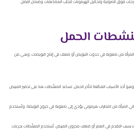
جات فوق الصوتية وتحاليل الهرمونات لتجنّب المضاعفات وضمان أفضل
لمنشطات الحمل
 المرأة من صعوبة في حدوث التبويض أو ضعف في إنتاج البويضات. وهي من
 أحد الأسباب الشائعة لتأخر الحمل. تساعد المنشّطات هنا على تحفيز المبيض
عاني المرأة من اضطراب هرموني يؤدي إلى صعوبة في خروج البويضة. وتُستخدم
 بسبب التقدم في العمر أو ضعف مخزون المبيض. تُستخدم المنشّطات بجرعات