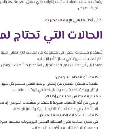
وتُستخدم هذه المنشّطات تحت إشراف طبي دقيق. مع متابعة بالمو
استجابة للمبيض.
اقرئي أيضاً:
ما هي الإبرة التفجيرية
الحالات التي تحتاج 
تُستخدم منشّطات الحمل في مجموعة من الحالات التي تعاني فيها
أكثر العلاجات شيوعًا في مجال تأخر الإنجاب.
وفيما يلي أبرز الحالات التي قد تحتاج إلى استخدام منشّطات التبويض:
ضعف أو انعدام التبويض:
عندما لا يتمكن المبيض من إطلاق بويضة بشكل منتظم كل شهر. وهو
لإنتاج بويضة ناضجة وحدوث الإباضة في الوقت المناسب.
متلازمة تكيّس المبايض (PCOS):
وهي من أكثر الأسباب شيوعًا لاستخدام منشّطات التبويض. إذ ت
المنشّطات في هذه الحالة لتنظيم الدورة وتحفيز الإباضة.
ضعف الاستجابة الطبيعية للمبيض:
في بعض الحالات تكون استجابة المبيض للهرمونات ضعيفة. سواء
مدروسة لتحفيز إنتاج عدد أكبر من البويضات.