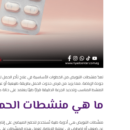
تعدّ منشطات التبويض من الخطوات الأساسية في علاج تأخر الحمل لد
جودة الإباضة. مما يزيد من فرص حدوث الحمل بطريقة طبيعية أو ع
المنشط المناسب وتحديد الجرعة الدقيقة قرارًا طبيًا يعتمد على حالة
ما هي منشطات الحم
منشّطات التبويض هي أدوية طبية تُستخدم لتحفيز المبيضين على إنتاج
عن ضعف أو اضطراب في عملية الإباضة. تعمل هذه المنشّطات على تن