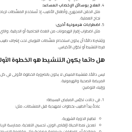
العلاج بوسائل الإخصاب المساعد:
مثل الحقن المجهري وأطفال الأنابيب، إذ تُستخدم المنشّطات لزي
نجاح العملية.
اضطرابات هرمونية أخرى:
مثل اضطراب إفراز الهرمونات من الغدة النخامية أو الدرقية. والتي
ويُشترط دائمًا أن يكون استخدام منشّطات التبويض تحت إشراف طبي
فرط التنشيط أو تكوّن الأكياس.
هل دائما يكون التنشيط هو الخطوة الأول
ليس دائمًا، فتنشيط المبيض لا يكون بالضرورة الخطوة الأولى في كل ح
المريضة الصحية والهرمونية.
وإليك التوضيح:
في حالات تكيّس المبايض البسيطة:
عادةً يبدأ الطبيب بخطوات تمهيدية قبل المنشطات، مثل:
تنظيم الدورة الشهرية.
تعديل نمط الحياة (إنقاص الوزن، تحسين التغذية، ممارسة الريا
معالجة أي اضطرابات هرمونية مصاحبة مثل مقاومة الإنسولي