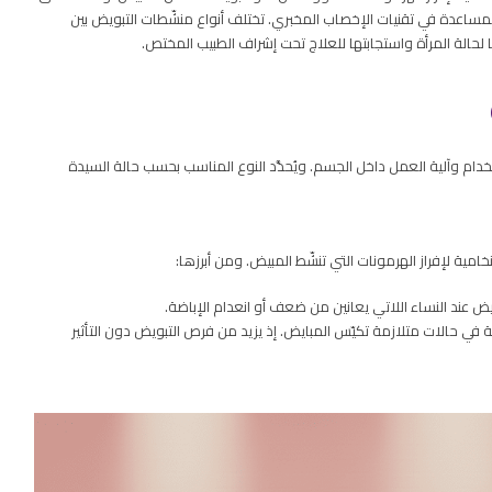
ساعدة في تقنيات الإخصاب المخبري. تختلف أنواع منشّطات التبويض بين
ا لحالة المرأة واستجابتها للعلاج تحت إشراف الطبيب المختص.
دام وآلية العمل داخل الجسم. ويُحدَّد النوع المناسب بحسب حالة السيدة
مية لإفراز الهرمونات التي تنشّط المبيض. ومن أبرزها:
ويُستخدم خاصة في حالات متلازمة تكيّس المبايض. إذ يزيد من فرص التبويض دون التأثير