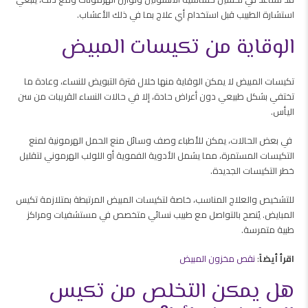
استشارة الطبيب قبل استخدام أي علاج بما في ذلك الأعشاب.
الوقاية من تكيسات المبيض
تكيسات المبيض لا يمكن الوقاية منها خلال فترة التبويض للنساء، وعادة ما
تختفي بشكل طبيعي دون أعراض حادة، إلا في حالات النساء القريبات من سن
اليأس.
في بعض الحالات، يمكن للأطباء وصف وسائل منع الحمل الهرمونية لمنع
التكيسات المستمرة، مما يشمل الأدوية الفموية أو اللولب الهرموني لتقليل
خطر التكيسات الجديدة.
للتشخيص والعلاج المناسب، خاصة لتكيسات المبيض المرتبطة بمتلازمة تكيس
المبايض. يُنصح بالتواصل مع طبيب نسائي متخصص في مستشفيات ومراكز
طبية متمرسة.
اقرأ أيضاً
:
نقص مخزون المبيض
هل يمكن التخلص من تكيس