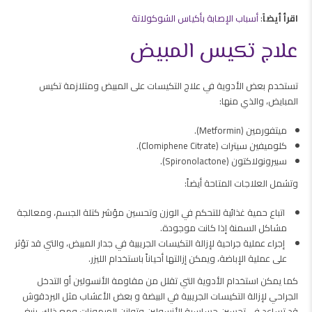
اقرأ أيضاً
:
أسباب الإصابة بأكياس الشوكولاتة
علاج تكيس المبيض
تستخدم بعض الأدوية في علاج التكيسات على المبيض ومتلازمة تكيس
المبايض، والذي منها:
ميتفورمين (Metformin).
كلوميفين سيترات (Clomiphene Citrate).
سبيرونولاكتون (Spironolactone).
وتشمل العلاجات المتاحة أيضاً:
اتباع حمية غذائية للتحكم في الوزن وتحسين مؤشر كتلة الجسم، ومعالجة
مشاكل السمنة إذا كانت موجودة.
إجراء عملية جراحية لإزالة التكيسات الجريبية في جدار المبيض، والتي قد تؤثر
على عملية الإباضة، ويمكن إزالتها أحياناً باستخدام الليزر.
كما يمكن استخدام الأدوية التي تقلل من مقاومة الأنسولين أو التدخل
الجراحي لإزالة التكيسات الجريبية في البيضة و بعض الأعشاب مثل البردقوش
قد تساعد في تحسين حساسية الأنسولين وتوازن الهرمونات ومع ذلك، ينبغي