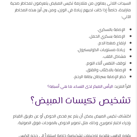
السيدات اللاتي يعانون من متلازمة تكيس المبايض يتعرضون لمخاطر صحية
متزايدة، خاصةً إذا كانت لديهم زيادة في الوزن، ومن بين أبرز هذه المخاطر
الآتي:
الإصابة بالسكري.
الإصابة بسكري الحمل.
ارتفاع ضغط الدم.
زيادة مستويات الكوليسترول.
مشاكل القلب.
توقف التنفس أثناء النوم.
الإصابة بالاكتئاب والقلق.
خطر الإصابة بسرطان بطانة الرحم.
اقرأ المزيد:
اليأس المبكر لدى النساء، ما هي أسبابه؟
تشخيص تكيسات المبيض؟
اكتشاف تكيس المبيض يمكن أن يتم عبر فحص الحوض أو عن طريق القيام
بإجراء اختبار تصويري وذلك مثل تصوير الحوض بالموجات فوق الصوتية.
يقوم الطبيب بتقديم توجيهات تشخيصية خاصة استناداً إلى حجم الكيس