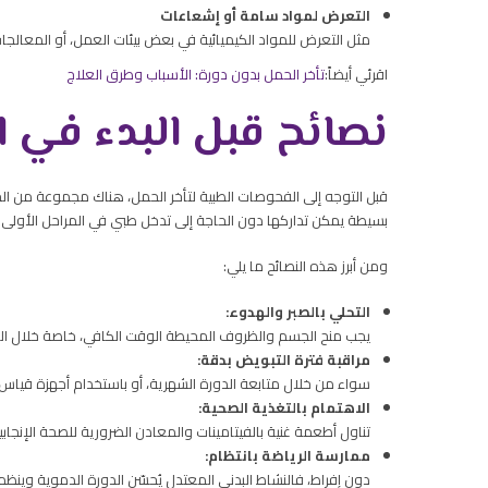
التعرض لمواد سامة أو إشعاعات
مثل التعرض للمواد الكيميائية في بعض بيئات العمل، أو المعالجا
اقرئي أيضاً:
تأخر الحمل بدون دورة: الأسباب وطرق العلاج
نصائح قبل البدء في 
قبل التوجه إلى الفحوصات الطبية لتأخر الحمل، هناك مجموعة من الخط
بسيطة يمكن تداركها دون الحاجة إلى تدخل طبي في المراحل الأولى.
ومن أبرز هذه النصائح ما يلي:
التحلي بالصبر والهدوء:
يجب منح الجسم والظروف المحيطة الوقت الكافي، خاصة خلال السنة
مراقبة فترة التبويض بدقة:
سواء من خلال متابعة الدورة الشهرية، أو باستخدام أجهزة قياس 
الاهتمام بالتغذية الصحية:
تناول أطعمة غنية بالفيتامينات والمعادن الضرورية للصحة الإنجابية، مثل 
ممارسة الرياضة بانتظام:
دون إفراط، فالنشاط البدني المعتدل يُحسّن الدورة الدموية وينظم