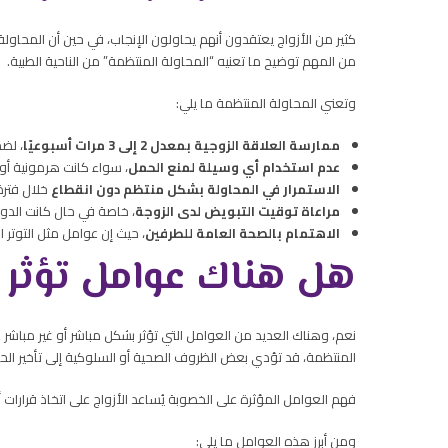
كثير من الأزواج يعتقدون أنهم يحاولون الإنجاب، في حين أن المحا
من المهم توضيح ما تعنيه “المحاولة المنتظمة” من الناحية الطبية.
وتعني المحاولة المنتظمة ما يلي:
ممارسة العلاقة الزوجية بمعدل 2 إلى 3 مرات أسبوعيًا
، لضم
عدم استخدام أي وسيلة لمنع الحمل
، سواء كانت هرمونية أو 
الاستمرار في المحاولة بشكل منتظم دون انقطاع
خلال فترة لا تقل عن 6 إ
مراعاة توقيت التبويض لدى الزوجة
، خاصة في حال كانت الدو
الاهتمام بالصحة العامة للطرفين
، حيث إن عوامل مثل التوتر ا
هل هناك عوامل تؤثر 
نعم، وهناك العديد من العوامل التي تؤثر بشكل مباشر أو غير مباشر
المنتظمة، قد تؤدي بعض الظروف الصحية أو السلوكية إلى تأخير الح
فهم العوامل المؤثرة على الخصوبة يُساعد الأزواج على اتخاذ قرارات أك
ومن أبرز هذه العوامل ما يلي: