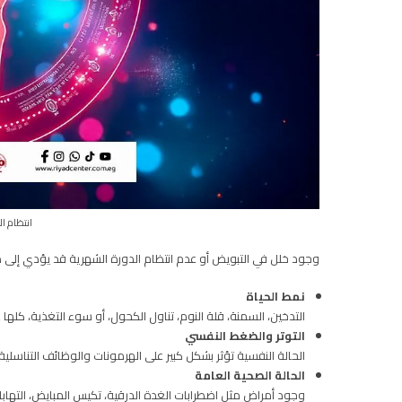
انتظام ال
وجود خلل في التبويض أو عدم انتظام الدورة الشهرية قد يؤدي إلى صع
نمط الحياة
التدخين، السمنة، قلة النوم، تناول الكحول، أو سوء التغذية، كله
التوتر والضغط النفسي
الحالة النفسية تؤثر بشكل كبير على الهرمونات والوظائف التناسلي
الحالة الصحية العامة
وجود أمراض مثل اضطرابات الغدة الدرقية، تكيس المبايض، التهابات