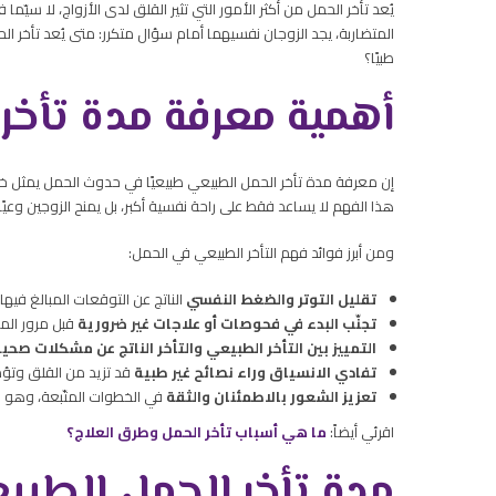
يُعد تأخر الحمل من أكثر الأمور التي تثير القلق لدى الأزواج، لا سيّما 
المتضاربة، يجد الزوجان نفسيهما أمام سؤال متكرر: متى يُعد تأخر ال
طبيًا؟
أهمية معرفة مدة تأخر
إن معرفة مدة تأخر الحمل الطبيعي طبيعيًا في حدوث الحمل يمثل خطو
هذا الفهم لا يساعد فقط على راحة نفسية أكبر، بل يمنح الزوجين وعيًا
ومن أبرز فوائد فهم التأخر الطبيعي في الحمل:
تقليل التوتر والضغط النفسي
الناتج عن التوقعات المبالغ فيها 
تجنّب البدء في فحوصات أو علاجات غير ضرورية
قبل مرور المد
التمييز بين التأخر الطبيعي والتأخر الناتج عن مشكلات صحي
تفادي الانسياق وراء نصائح غير طبية
قد تزيد من القلق وتؤد
تعزيز الشعور بالاطمئنان والثقة
في الخطوات المتّبعة، وهو ما
اقرئي أيضاً:
ما هي أسباب تأخر الحمل وطرق العلاج؟
مدة تأخر الحمل الطب