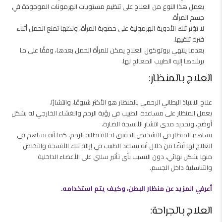
يعمل هذا النوع من العلاج على تنظيم مستويات الهرمونات الموجودة في
جسم المرأة.
لا تؤثر تلك الأدوية الهرمونية على خصوبة المرأة، ولكنها تمنع الحمل أثناء
فترة تلقيها.
بعدما ينتهي بروتوكول العلاج يمكن للمرأة الحمل بعدها، وفقًا على ما
يرشدها إليه الطبيب المعالج لها.
العلاج بالمنظار:
علاج الانتباذ البطاني الرحمي بالمنظار هو الأكثر شيوعًا، وانتشارًا.
يعمل المنظار على مساعدة الطبيب في رؤية الرحم والغشاء الخارجي له بشكل
أوضح، وتحديد مدى انتشار الأنسجة الضارة.
يساهم المنظار في التشخيص الدقيق لحالة بطانة الرحم، كما أنه يساهم في
العلاج لها أيضًا من خلال أنه يساعد الطبيب في إزالة تلك الأنسجة والتخلص
منها بشكل نهائي، دون التسبب بأي تأثير سلبي على الأعضاء الداخلية
والتناسلية داخل الجسم.
أعرفي المزيد عن منظار البطن، وكيف يتم استخدامه.
العلاج بالجراحة: