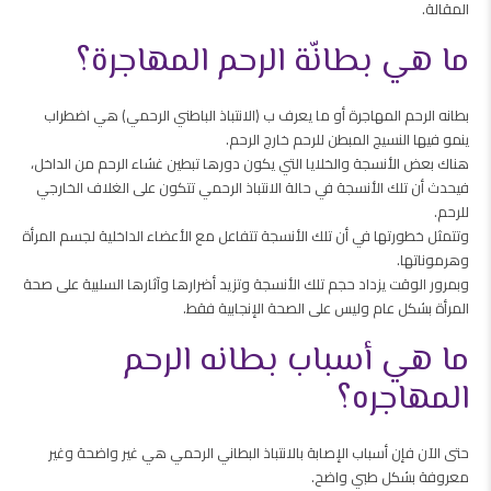
المقالة.
ما هي بطانّة الرحم المهاجرة؟
بطانه الرحم المهاجرة أو ما يعرف ب (الانتباذ الباطني الرحمي) هي اضطراب
ينمو فيها النسيج المبطن للرحم خارج الرحم.
هناك بعض الأنسجة والخلايا التي يكون دورها تبطين غشاء الرحم من الداخل،
فيحدث أن تلك الأنسجة في حالة الانتباذ الرحمي تتكون على الغلاف الخارجي
للرحم.
وتتمثل خطورتها في أن تلك الأنسجة تتفاعل مع الأعضاء الداخلية لجسم المرأة
وهرموناتها.
وبمرور الوقت يزداد حجم تلك الأنسجة وتزيد أضرارها وآثارها السلبية على صحة
المرأة بشكل عام وليس على الصحة الإنجابية فقط.
ما هي أسباب بطانه الرحم
المهاجره؟
حتى الآن فإن أسباب الإصابة بالانتباذ البطاني الرحمي هي غير واضحة وغير
معروفة بشكل طبي واضح.