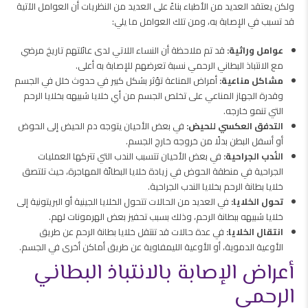
ولكن يعتقد العديد من الأطباء بناءً على العديد من النظريات أن العوامل الآتية
قد تسبب في الإصابة به، ومن تلك العوامل ما يلي:
عوامل وراثية:
قد تم ملاحظة أن النساء اللاتي لدى عائلتهم تاريخ مرضي
مع الانتباذ البطاني الرحمي نسبة تعرضهم للإصابة به أعلى.
مشاكل مناعية:
أمراض المناعة تؤثر بشكل كبير في حدوث خلل في الجسم
وقدرة الجهاز المناعي على تخلص الجسم من أي خلايا شبيهه بخلايا الرحم
التي تنمو خارجه.
التدفق العكسي للحيض:
في بعض الأحيان يتوجه دم الحيض إلى الحوض
أو أسفل البطن بدلًا من خروجه خارج الجسم.
النُدب الجراحية:
في بعض الأحيان تتسبب الندب التي تتركها العمليات
الجراحية في منطقة الحوض في زيادة خلايا البطانّة المهاجرة، حيث تلتصق
خلايا بطانة الرحم بخلايا الندب الجراحية.
تحول الخلايا:
في العديد من الحالات تتحول الخلايا الجينية أو البريتونية إلى
خلايا شبيهه ببطانة الرحم، وذلك بسبب تحفيز بعض الهرمونات لهم.
انتقال الخلايا:
في عدة حالات قد تنتقل خلايا بطانة الرحم عن طريق
الأوعية الدموية، أو الأوعية الليمفاوية عن طريق أماكن أخرى في الجسم.
أعراض الإصابة بالانتباذ البطاني
الرحمي