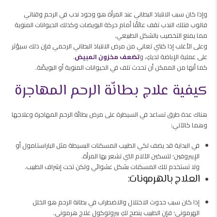
وإذا كان سبب الانتباذ البطاني عند المرأة هو وجود ندب في الرحم وقناتي
فالوب فتلك الندب تقف عائقًا أمام حركة البويضات وكذلك الحيوانات المنوية
مما يمنع التخصيب بالشكل الطبيعي.
وعلى الأغلب إذا كنتي تعاني من مرض الانتباذ البطاني الرحمي فإن ذلك سيؤثر
على عملية الإباضة لديكِ، و
تضعف مخزون المبيض
.
كما أنها من الممكن أن تحدث تلف في الحيوانات المنوية أو البويضّة.
كيفية علاج بطانّة الرحم المهاجرة
هناك عدة طرق تساعد في السيطرة على مرض بطانّة الرحم المهاجرة وعلاجها
وهما كالآتي:
في البداية قد يضف لكي الطبيب المسكنات البسيطة مثل الباراستامول أو
الإيبروفين؛ لتسكين الآلام التي تشعر بها المرأة.
ولا تستخدم تلك المسكنات بشكل عشوائي ولكن تحت إشراف الطبيب.
العلاج بالهرمونات:
إذا كان سبب حدوث الاختلال والاضطراب في بطانة الرحم هو الخلل
الهرموني؛ فإن الطبيب ينصح لكِ ببروتوكول علاج هرموني.