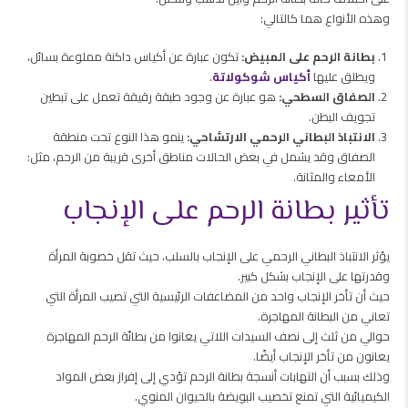
وهذه الأنواع هما كالتالي:
بطانة الرحم على المبيض:
تكون عبارة عن أكياس داكنة مملوءة بسائل،
ويطلق عليها
أكياس شوكولاتة
.
الصفاق السطحي:
هو عبارة عن وجود طبقة رقيقة تعمل على تبطين
تجويف البطن.
الانتباذ البطاني الرحمي الارتشاحي:
ينمو هذا النوع تحت منطقة
الصفاق وقد يشمل في بعض الحالات مناطق أخرى قريبة من الرحم، مثل:
الأمعاء والمثانة.
تأثير بطانة الرحم على الإنجاب
يؤثر الانتباذ البطاني الرحمي على الإنجاب بالسلب، حيث تقل خصوبة المرأة
وقدرتها على الإنجاب بشكل كبير.
حيث أن تأخر الإنجاب واحد من المضاعفات الرئيسية التي تصيب المرأة التي
تعاني من البطانة المهاجرة.
حوالي من ثلث إلى نصف السيدات اللاتي يعانوا من بطانّة الرحم المهاجرة
يعانون من تأخر الإنجاب أيضًا.
وذلك بسبب أن التهابات أنسجة بطانة الرحم تؤدي إلى إفراز بعض المواد
الكيميائية التي تمنع تخصيب البويضة بالحيوان المنوي.