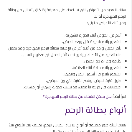
هناك العديد من الأعراض التي تساعدك على معرفة إذا كنتي تعاني من بطانّة
الرحم المهاجرة أم لا.
ومن تلك الأعراض ما يلي:
آلام في الحوض أثناء الدورة الشهرية.
الشعور بآلام شديدة قبل وبعد الحيض.
تأخر الحمل واحد من أهم أعراض الإصابة ببطانّة الرحم المهاجرة وقد يغفل
عنه العديد من الأطباء، ويندرج تحت تأخر الحمل غير معلوم السبب.
كثافة وغزارة دم الحيض.
الشعور بآلام حادة أثناء العلاقة.
الشعور بآلام في أسفل البطن والظهر.
طول فترة الحيض، وقصر الفترة التي بين الحيضين.
اضطرابات في حركة الأمعاء، قد تسبب حدوث إسهال أو إمساك.
اقرأ أيضاً:
هل يمكن الشفاء من بطانة الرحم المهاجرة؟
أنواع بطانة الرحم
هناك ثلاثة صور مختلفة أو أنواع للانتباذ البطاني الرحم، تختلف تلك الأنواع بناءً
على اختلاف حالة بطانة الرحم وأين تذهب وتتحلل.