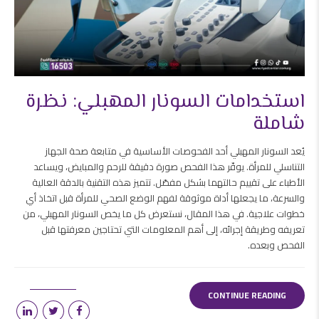
استخدامات السونار المهبلي: نظرة
شاملة
يُعد السونار المهبلي أحد الفحوصات الأساسية في متابعة صحة الجهاز
التناسلي للمرأة. يوفّر هذا الفحص صورة دقيقة للرحم والمبايض، ويساعد
الأطباء على تقييم حالتهما بشكل مفصّل. تتميز هذه التقنية بالدقة العالية
والسرعة، ما يجعلها أداة موثوقة لفهم الوضع الصحي للمرأة قبل اتخاذ أي
خطوات علاجية. في هذا المقال، نستعرض كل ما يخص السونار المهبلي، من
تعريفه وطريقة إجرائه، إلى أهم المعلومات التي تحتاجين معرفتها قبل
الفحص وبعده.
CONTINUE READING