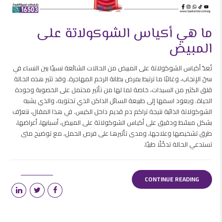
ما هي أكياس الشوكولاتة على
المبيض
تُعدّ أكياس الشوكولاتة على المبيض من الحالات الشائعة نسبيًا بين النساء في
سنّ الإنجاب، وغالبًا ما ترتبط بمرض بطانة الرحم المهاجرة. وقد تثير هذه الحالة
قلق الكثير من السيدات، خاصة لما لها من تأثير محتمل على الخصوبة وجودة
الحياة. ويعود اسمها إلى طبيعة السائل الداكن الذي تحتويه، والذي يشبه
الشوكولاتة الذائبة نتيجة تراكم دم قديم داخل الكيس. في هذا المقال، نتعرّف
بشكل مبسّط ودقيق على أكياس الشوكولاتة على المبيض، أسبابها، أعراضها،
طرق تشخيصها وعلاجها، ومدى تأثيرها على فرص الحمل، مع توضيح متى
تستدعي الحالة تدخّلًا طبيًا.
CONTINUE READING