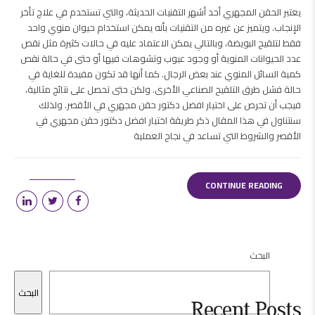
يعتبر الحقن المجهري أحد أشهر التقنيات الحديثة، والتي تستخدم في علاج تأخر
الإنجاب. ويتميز عن غيره من التقنيات بأنه يمكن استخدام حيوان منوي واحد
فقط لتلقيح البويضة، وبالتالي يمكن الاعتماد عليه في حالات كثيرة مثل نقص
عدد الحيوانات المنوية أو وجود عيوب وتشوهات فيها أو حتى في حالة نقص
كمية السائل المنوي عند بعض الرجال. كما أنها قد تكون مفيدة للغاية في
حالة فشل طرق التلقيح الصناعي الأخرى. ولكن حتى تحصل على نتائج مثالية،
فيجب أن تحرص على اختيار افضل دكتور حقن مجهري في الأقصر. ولذلك
سنتناول في هذا المقال ذكر طريقة اختيار افضل دكتور حقن مجهري في
الأقصر والشروط التي تساعد في نجاح العملية
CONTINUE READING
البحث
البحث
Recent Posts