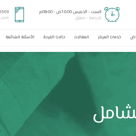
السبت - الخميس 10:00ص - 08:00م
6503
الجمعة - مغلق
r.com
اض
خدمات المركز
المقالات
حالات الفرحة
الأسئلة الشائعة
لشامل