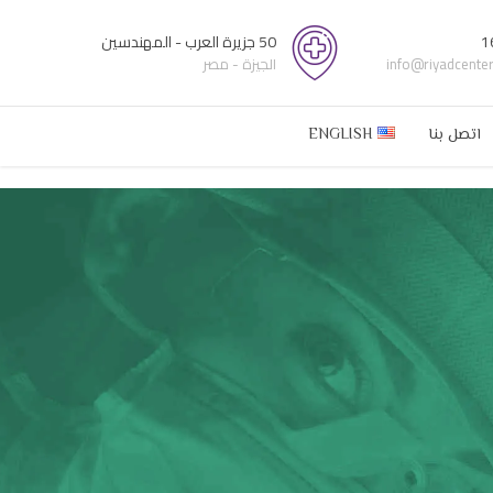
1
50 جزيرة العرب - المهندسين
info@riyadcente
الجيزة - مصر
اتصل بنا
ENGLISH