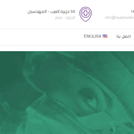
1
50 جزيرة العرب - المهندسين
info@riyadcente
الجيزة - مصر
اتصل بنا
ENGLISH