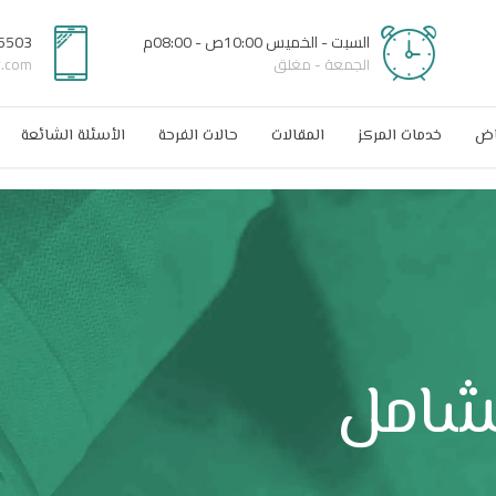
السبت - الخميس 10:00ص - 08:00م
6503
الجمعة - مغلق
r.com
اض
خدمات المركز
المقالات
حالات الفرحة
الأسئلة الشائعة
لشامل